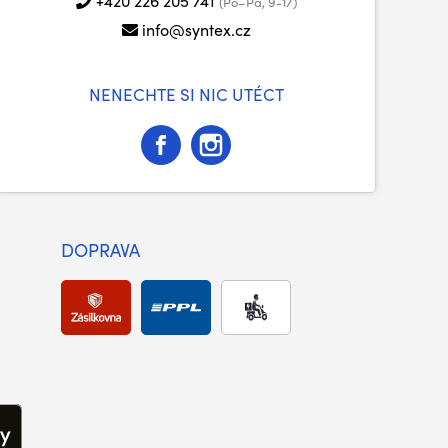
+420 226 205 741
(Po–Pá, 9-17)
info@syntex.cz
NENECHTE SI NIC UTÉCT
DOPRAVA