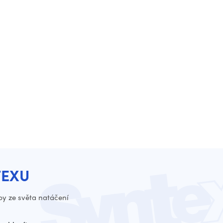
TEXU
py ze světa natáčení