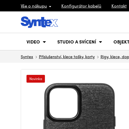
Vše o nákupu
Konfigurátor kabelů
Kontakt
VIDEO
STUDIO A SVÍCENÍ
OBJEKT
Syntex
Příslušenství, klece tašky, karty
Rigy, klece, do
Novinka