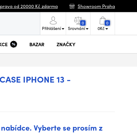
prava od 20000 Kč zdarma
Showroom Praha
0
0
Přihlášení
Srovnání
0
Kč
KCE
BAZAR
ZNAČKY
CASE IPHONE 13 -
 nabídce. Vyberte se prosím z