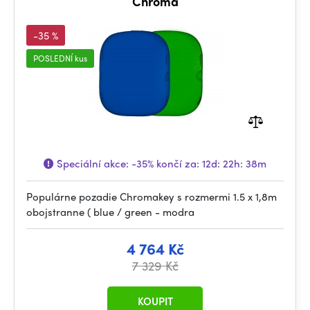
Chroma
-35 %
POSLEDNÍ kus
Speciální akce:
-35%
končí za:
12d: 22h: 38m
Populárne pozadie Chromakey s rozmermi 1.5 x 1,8m
obojstranne ( blue / green - modra
4 764 Kč
7 329 Kč
KOUPIT