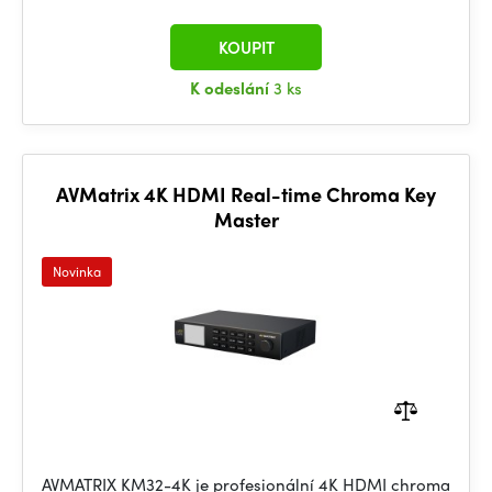
KOUPIT
K odeslání
3 ks
AVMatrix 4K HDMI Real-time Chroma Key
Master
Novinka
AVMATRIX KM32-4K je profesionální 4K HDMI chroma