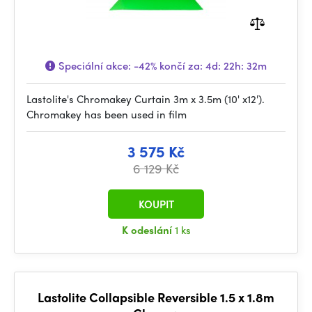
Speciální akce:
-42%
končí za:
4d: 22h: 32m
Lastolite's Chromakey Curtain 3m x 3.5m (10' x12').
Chromakey has been used in film
3 575 Kč
6 129 Kč
KOUPIT
K odeslání
1 ks
Lastolite Collapsible Reversible 1.5 x 1.8m