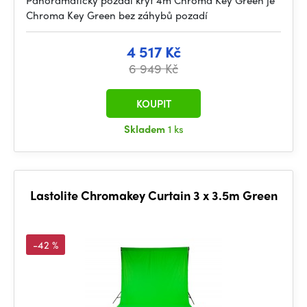
Panoramatický pozadí kryt 4m Chroma Key Green je
Chroma Key Green bez záhybů pozadí
4 517 Kč
6 949 Kč
KOUPIT
Skladem
1 ks
Lastolite Chromakey Curtain 3 x 3.5m Green
-42 %