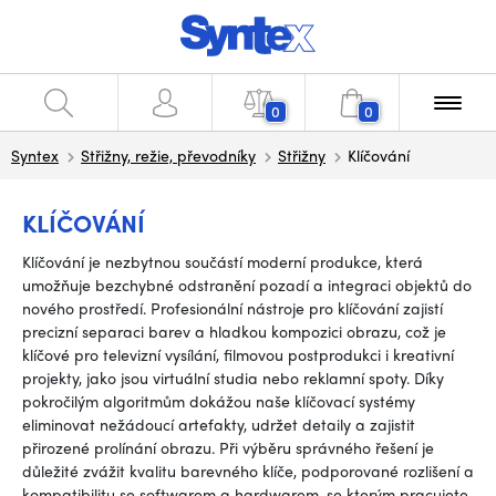
0
0
Syntex
Střižny, režie, převodníky
Střižny
Klíčování
KLÍČOVÁNÍ
Klíčování je nezbytnou součástí moderní produkce, která
umožňuje bezchybné odstranění pozadí a integraci objektů do
nového prostředí. Profesionální nástroje pro klíčování zajistí
precizní separaci barev a hladkou kompozici obrazu, což je
klíčové pro televizní vysílání, filmovou postprodukci i kreativní
projekty, jako jsou virtuální studia nebo reklamní spoty. Díky
pokročilým algoritmům dokážou naše klíčovací systémy
eliminovat nežádoucí artefakty, udržet detaily a zajistit
přirozené prolínání obrazu. Při výběru správného řešení je
důležité zvážit kvalitu barevného klíče, podporované rozlišení a
kompatibilitu se softwarem a hardwarem, se kterým pracujete.