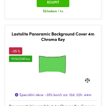
KOUPIT
Skladem
1 ks
Lastolite Panoramic Background Cover 4m
Chroma Key
-35 %
POSLEDNÍ kus
Speciální akce:
-35%
končí za:
12d: 22h: 44m