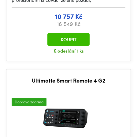
profesionální klíčovací zelené pozadí,
10 757 Kč
16 549 Kč
KOUPIT
K odeslání
1 ks
Ultimatte Smart Remote 4 G2
Doprava zdarma