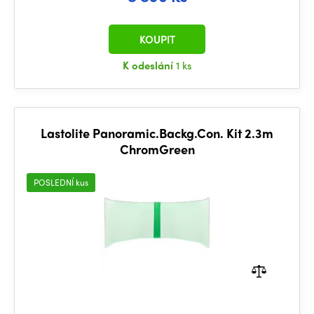
KOUPIT
K odeslání
1 ks
Lastolite Panoramic.Backg.Con. Kit 2.3m
ChromGreen
POSLEDNÍ kus