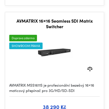
AVMATRIX 16×16 Seamless SDI Matrix
Switcher
Doprava zdarma
SHOWROOM PRAHA
AVMATRIX MSS1611S je profesionální bezešvý 16×16
maticový přepínač pro 3G/HD/SD-SDI
38 290 Kč