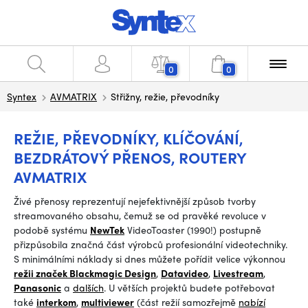
0
0
Syntex
AVMATRIX
Střižny, režie, převodníky
REŽIE, PŘEVODNÍKY, KLÍČOVÁNÍ,
BEZDRÁTOVÝ PŘENOS, ROUTERY
AVMATRIX
Živé přenosy reprezentují nejefektivnější způsob tvorby
streamovaného obsahu, čemuž se od pravěké revoluce v
podobě systému
NewTek
VideoToaster (1990!) postupně
přizpůsobila značná část výrobců profesionální videotechniky.
S minimálními náklady si dnes můžete pořídit velice výkonnou
režii značek Blackmagic Design
,
Datavideo
,
Livestream
,
Panasonic
a
dalších
. U větších projektů budete potřebovat
také
interkom
,
multiviewer
(část režií samozřejmě
nabízí