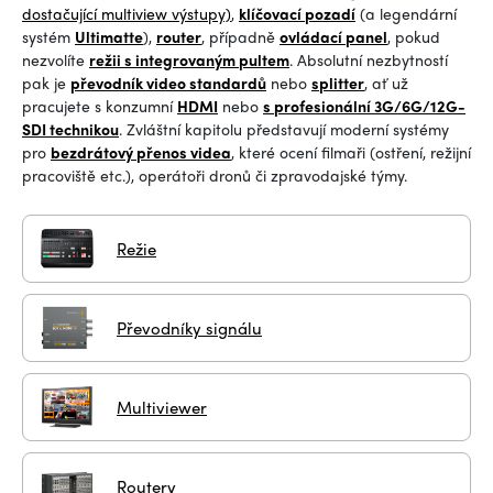
dostačující multiview výstupy)
,
klíčovací pozadí
(a legendární
systém
Ultimatte
),
router
, případně
ovládací panel
, pokud
nezvolíte
režii s integrovaným pultem
. Absolutní nezbytností
pak je
převodník video standardů
nebo
splitter
, ať už
pracujete s konzumní
HDMI
nebo
s profesionální 3G/6G/12G-
SDI technikou
. Zvláštní kapitolu představují moderní systémy
pro
bezdrátový přenos videa
, které ocení filmaři (ostření, režijní
pracoviště etc.), operátoři dronů či zpravodajské týmy.
Režie
Převodníky signálu
Multiviewer
Routery