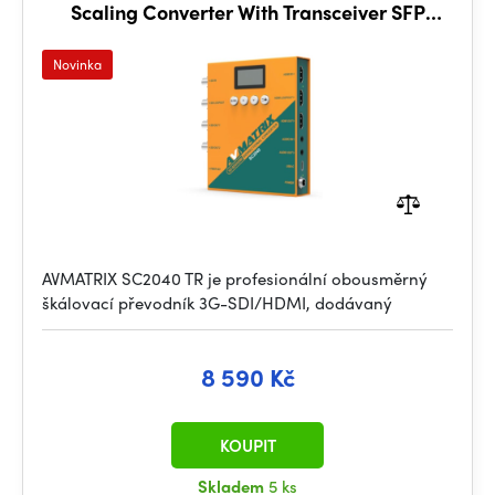
Scaling Converter With Transceiver SFP
Module
Novinka
AVMATRIX SC2040 TR je profesionální obousměrný
škálovací převodník 3G-SDI/HDMI, dodávaný
8 590 Kč
KOUPIT
Skladem
5 ks