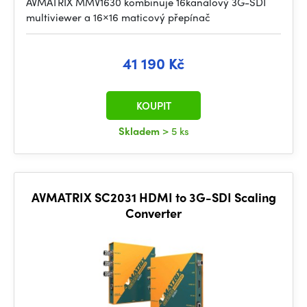
AVMATRIX MMV1630 kombinuje 16kanálový 3G-SDI
multiviewer a 16×16 maticový přepínač
41 190 Kč
KOUPIT
Skladem
> 5 ks
AVMATRIX SC2031 HDMI to 3G-SDI Scaling
Converter