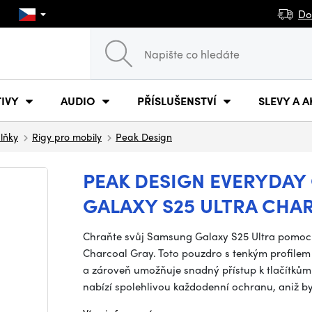
Do
IVY
AUDIO
PŘÍSLUŠENSTVÍ
SLEVY A A
plňky
Rigy pro mobily
Peak Design
PEAK DESIGN EVERYDAY
GALAXY S25 ULTRA CHA
Chraňte svůj Samsung Galaxy S25 Ultra pomocí
Charcoal Gray. Toto pouzdro s tenkým profilem
a zároveň umožňuje snadný přístup k tlačítkům
nabízí spolehlivou každodenní ochranu, aniž b