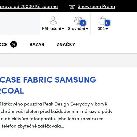
prava od 20000 Kč zdarma
Showroom Praha
0
0
Přihlášení
Srovnání
0
Kč
KCE
BAZAR
ZNAČKY
 CASE FABRIC SAMSUNG
RCOAL
 látkového pouzdra Peak Design Everyday v barvě
 chrání váš telefon před každodenními nárazy a pády
 a objektivům fotoaparátu. Jeho lehká konstrukce
y telefon zbytečně zatěžovala…