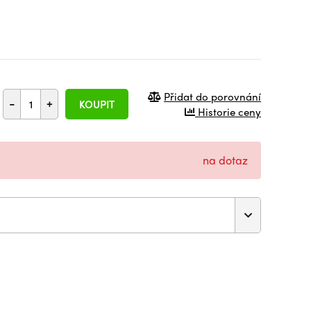
Přidat do porovnání
-
+
KOUPIT
Historie ceny
na dotaz