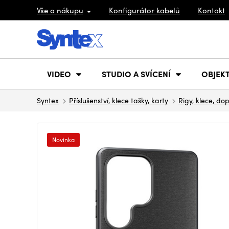
Vše o nákupu
Konfigurátor kabelů
Kontakt
VIDEO
STUDIO A SVÍCENÍ
OBJEKT
Syntex
Příslušenství, klece tašky, karty
Rigy, klece, do
Novinka