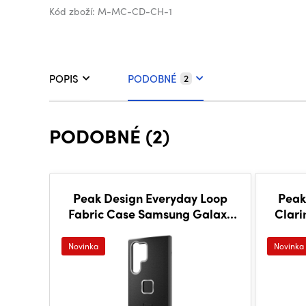
Kód zboží: M-MC-CD-CH-1
POPIS
PODOBNÉ
2
PODOBNÉ (2)
Peak Design Everyday Loop
Peak
Fabric Case Samsung Galaxy
Clar
S25 Ultra - Charcoal
Novinka
Novinka