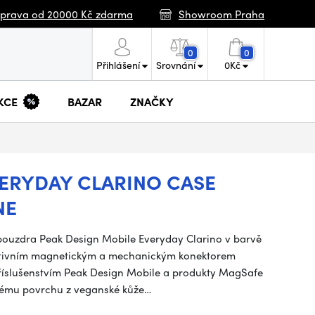
prava od 20000 Kč zdarma
Showroom Praha
0
0
Přihlášení
Srovnání
0
Kč
KCE
BAZAR
ZNAČKY
VERYDAY CLARINO CASE
NE
pouzdra Peak Design Mobile Everyday Clarino v barvě
vativním magnetickým a mechanickým konektorem
s příslušenstvím Peak Design Mobile a produkty MagSafe
lnému povrchu z veganské kůže…