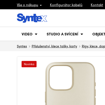
Vše o nákupu
Konfigurátor kabelů
Kontakt
VIDEO
STUDIO A SVÍCENÍ
OBJEKT
Syntex
Příslušenství, klece tašky, karty
Rigy, klece, do
Novinka