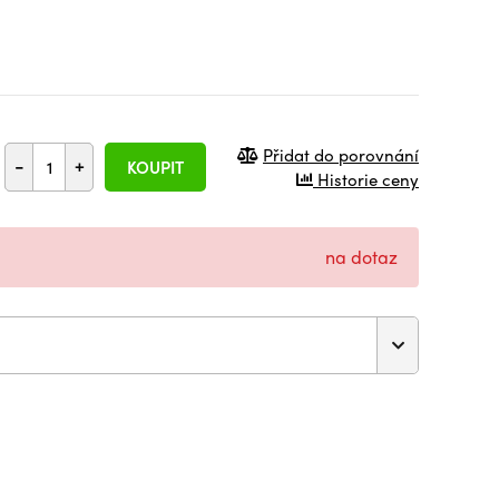
Přidat do porovnání
-
+
KOUPIT
Historie ceny
na dotaz