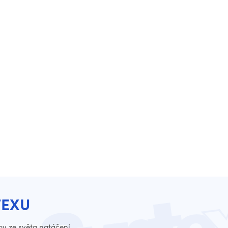
TEXU
py ze světa natáčení