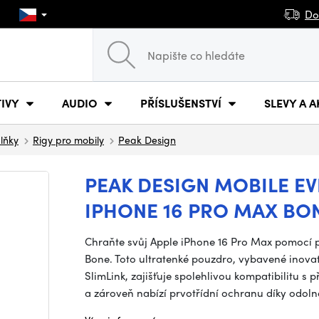
Do
IVY
AUDIO
PŘÍSLUŠENSTVÍ
SLEVY A A
plňky
Rigy pro mobily
Peak Design
PEAK DESIGN MOBILE E
IPHONE 16 PRO MAX BO
Chraňte svůj Apple iPhone 16 Pro Max pomocí 
Bone. Toto ultratenké pouzdro, vybavené ino
SlimLink, zajišťuje spolehlivou kompatibilitu 
a zároveň nabízí prvotřídní ochranu díky odo