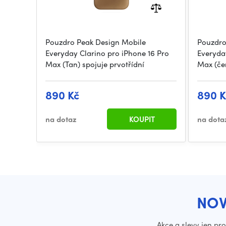
Pouzdro Peak Design Mobile
Pouzdro
Everyday Clarino pro iPhone 16 Pro
Everyda
Max (Tan) spojuje prvotřídní
Max (če
890 Kč
890 K
na dotaz
KOUPIT
na dota
NOV
Akce a slevy jen pr