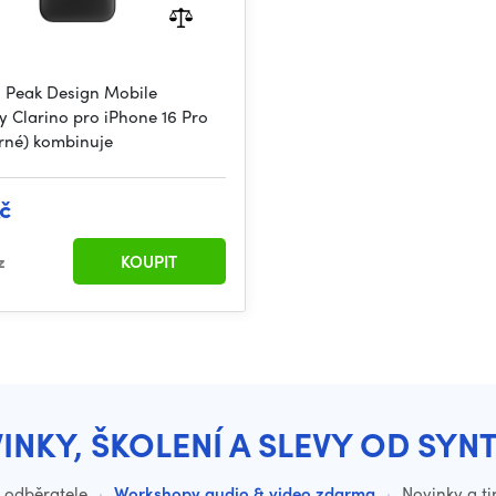
 Peak Design Mobile
y Clarino pro iPhone 16 Pro
rné) kombinuje
č
z
KOUPIT
INKY, ŠKOLENÍ A SLEVY OD SYN
o odběratele
·
Workshopy audio & video zdarma
·
Novinky a ti