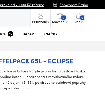
prava od 20000 Kč zdarma
Showroom Praha
0
0
Přihlášení
Srovnání
0
Kč
KCE
BAZAR
ZNAČKY
FELPACK 65L - ECLIPSE
L v barvě Eclipse Purple je prostorná cestovní taška,
pohodlím batohu. Je vyrobena z recyklovaného nylonu
řitelný objem 45–65 l, polstrované batohové popruhy,
a zipy zabraňující…