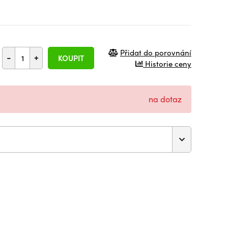
Přidat do porovnání
-
+
KOUPIT
Historie ceny
na dotaz