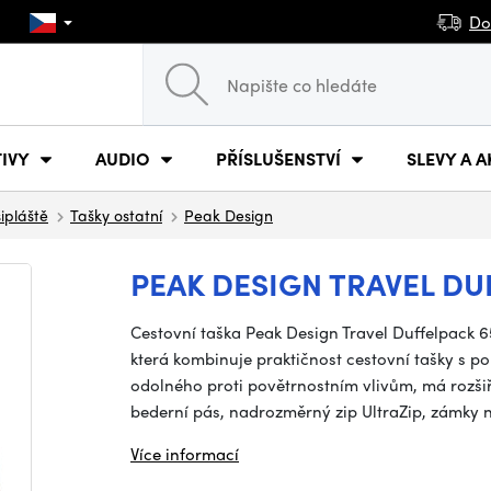
Do
IVY
AUDIO
PŘÍSLUŠENSTVÍ
SLEVY A A
šipláště
Tašky ostatní
Peak Design
PEAK DESIGN TRAVEL DUF
Cestovní taška Peak Design Travel Duffelpack 65
která kombinuje praktičnost cestovní tašky s 
odolného proti povětrnostním vlivům, má rozši
bederní pás, nadrozměrný zip UltraZip, zámky n
Více informací