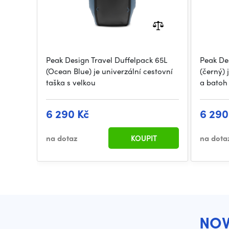
Peak Design Travel Duffelpack 65L
Peak De
(Ocean Blue) je univerzální cestovní
(černý) 
taška s velkou
a batoh
6 290 Kč
6 290
na dotaz
KOUPIT
na dota
NOV