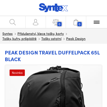
0
0
Syntex
Příslušenství, klece tašky, karty
Tašky, kufry, pršipláště
Tašky ostatní
Peak Design
PEAK DESIGN TRAVEL DUFFELPACK 65L
BLACK
Novinka