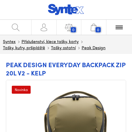
0
0
Syntex
Příslušenství, klece tašky, karty
Tašky, kufry, pršipláště
Tašky ostatní
Peak Design
PEAK DESIGN EVERYDAY BACKPACK ZIP
20L V2 - KELP
Novinka