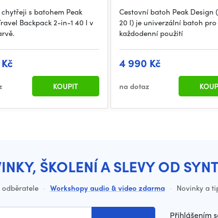
 chytřeji s batohem Peak
Cestovní batoh Peak Design (
ravel Backpack 2-in-1 40 l v
20 l) je univerzální batoh pro
arvě.
každodenní použití
 Kč
4 990 Kč
z
KOUPIT
na dotaz
KOUP
INKY, ŠKOLENÍ A SLEVY OD SYN
o odběratele
·
Workshopy audio & video zdarma
·
Novinky a ti
Přihlášením s