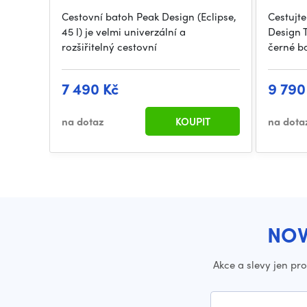
Cestovní batoh Peak Design (Eclipse,
Cestujte
45 l) je velmi univerzální a
Design T
rozšiřitelný cestovní
černé b
7 490 Kč
9 790
na dotaz
KOUPIT
na dota
NOV
Akce a slevy jen pr