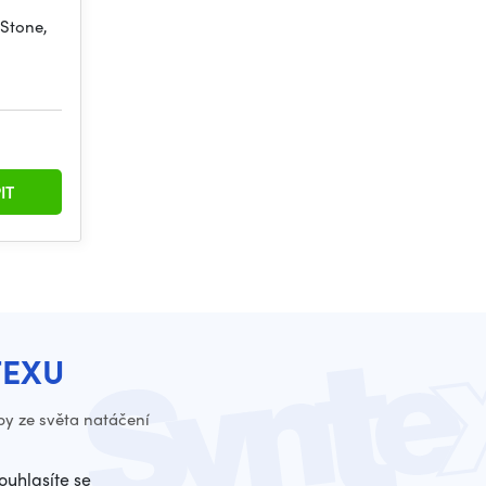
Stone,
IT
TEXU
py ze světa natáčení
ouhlasíte se