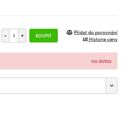
Přidat do porovnání
-
+
KOUPIT
Historie ceny
na dotaz