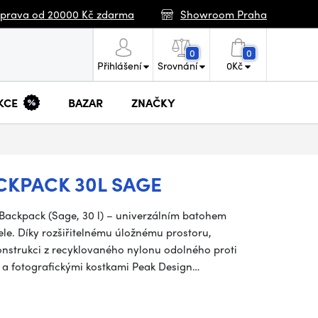
prava od 20000 Kč zdarma
Showroom Praha
0
0
Přihlášení
Srovnání
0
Kč
KCE
BAZAR
ZNAČKY
CKPACK 30L SAGE
 Backpack (Sage, 30 l) – univerzálním batohem
ele. Díky rozšiřitelnému úložnému prostoru,
onstrukci z recyklovaného nylonu odolného proti
i a fotografickými kostkami Peak Design…