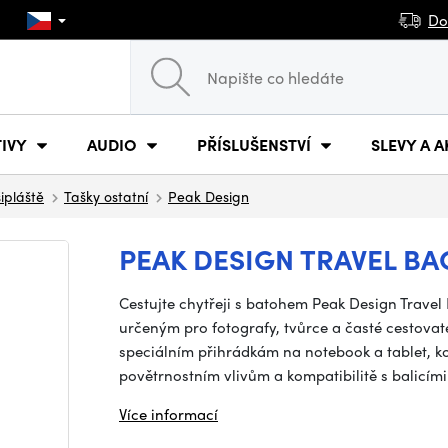
Do
IVY
AUDIO
PŘÍSLUŠENSTVÍ
SLEVY A A
šipláště
Tašky ostatní
Peak Design
PEAK DESIGN TRAVEL BA
Cestujte chytřeji s batohem Peak Design Travel
určeným pro fotografy, tvůrce a časté cestovat
speciálním přihrádkám na notebook a tablet, k
povětrnostním vlivům a kompatibilitě s balicím
Více informací