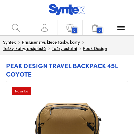
0
0
Syntex
Příslušenství, klece tašky, karty
Tašky, kufry, pršipláště
Tašky ostatní
Peak Design
PEAK DESIGN TRAVEL BACKPACK 45L
COYOTE
Novinka