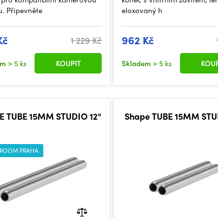
u. Připevněte
eloxovaný h
Kč
962 Kč
1 229 Kč
em
> 5 ks
KOUPIT
Skladem
> 5 ks
KOUP
E TUBE 15MM STUDIO 12"
Shape TUBE 15MM STU
ROOM PRAHA