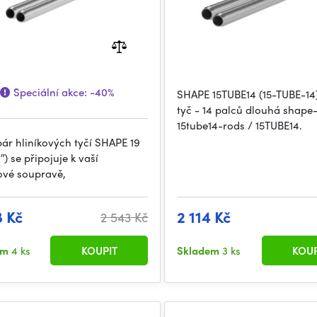
Speciální akce:
-40%
SHAPE 15TUBE14 (15-TUBE-1
tyč - 14 palců dlouhá shape
15tube14-rods / 15TUBE14.
pár hliníkových tyčí SHAPE 19
) se připojuje k vaší
vé soupravě,
8 Kč
2 114 Kč
2 543 Kč
em
4 ks
KOUPIT
Skladem
3 ks
KOUP