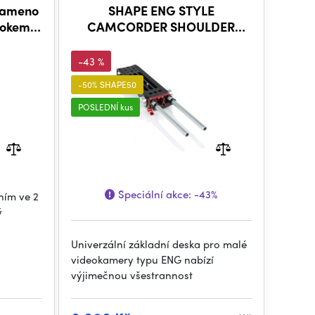
 rameno
SHAPE ENG STYLE
lokem
CAMCORDER SHOULDER
MOUNT
-43 %
-50% SHAPE50
POSLEDNÍ kus
Speciální akce:
-43%
ním ve 2
ý
Univerzální základní deska pro malé
videokamery typu ENG nabízí
výjimečnou všestrannost