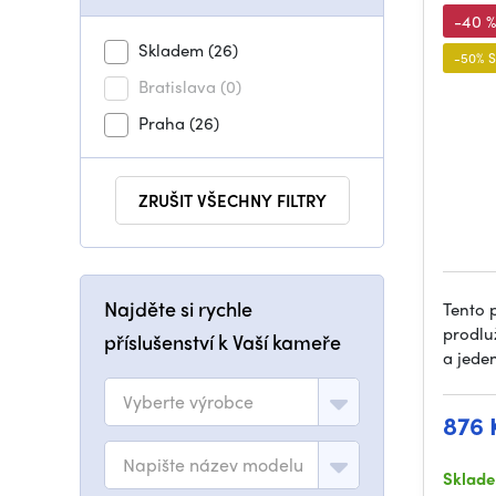
-40 %
Skladem
(26)
-50% 
Bratislava
(0)
Praha
(26)
ZRUŠIT VŠECHNY FILTRY
Najděte si rychle
Tento 
prodlu
příslušenství k Vaší kameře
a jede
Vyberte výrobce
876 
Napište název modelu
Sklad