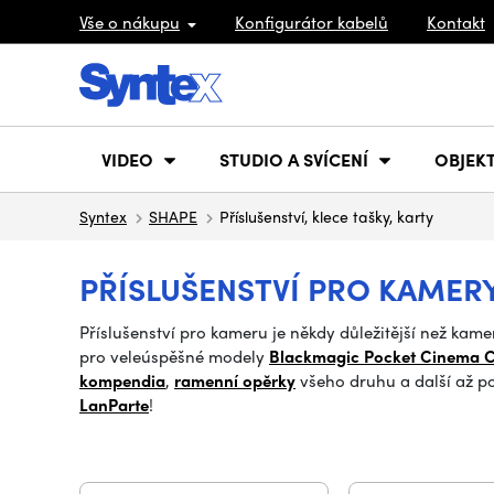
Vše o nákupu
Konfigurátor kabelů
Kontakt
VIDEO
STUDIO A SVÍCENÍ
OBJEKT
Syntex
SHAPE
Příslušenství, klece tašky, karty
PŘÍSLUŠENSTVÍ PRO KAMER
Příslušenství pro kameru je někdy důležitější než ka
pro veleúspěšné modely
Blackmagic Pocket Cinema 
kompendia
,
ramenní opěrky
všeho druhu a další až p
LanParte
!