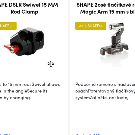
PE DSLR Swiwel 15 MM
SHAPE 2osé tlačítkové
Rod Clamp
Magic Arm 15 mm s b
tyčí
SHAPE50
-50% SHAPE50
 to 15 mm rodsSwivel allows
Podpěrné rameno s nastave
 in the angleSecure its
osáchPatentovaný tlačítkov
on by changing
systémZatlačte, nastavte,