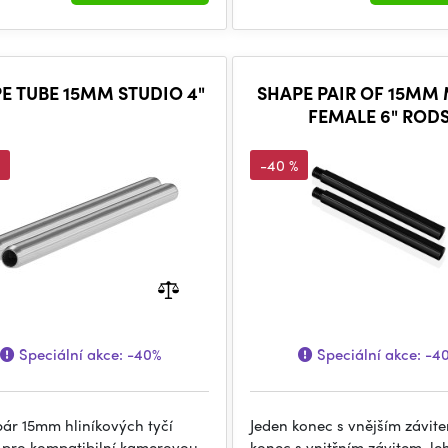
E TUBE 15MM STUDIO 4"
SHAPE PAIR OF 15MM
FEMALE 6" ROD
-40 %
Speciální akce:
-40%
Speciální akce:
-4
pár 15mm hliníkových tyčí
Jeden konec s vnějším závit
pro kompatibilní kamerovou
konec s vnitřním závitem, le