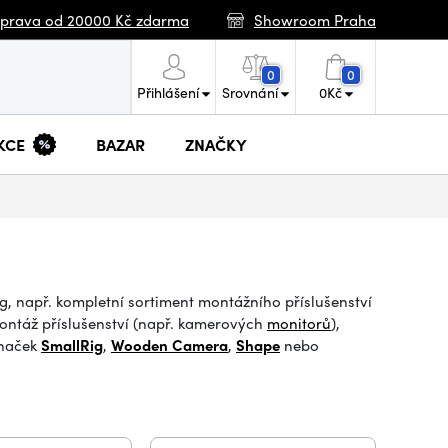
prava od 20000 Kč zdarma
Showroom Praha
0
0
Přihlášení
Srovnání
0
Kč
KCE
BAZAR
ZNAČKY
g, např. kompletní sortiment montážního příslušenství
ntáž příslušenství (např. kamerových
monitorů
),
značek
SmallRig
,
Wooden Camera
,
Shape
nebo