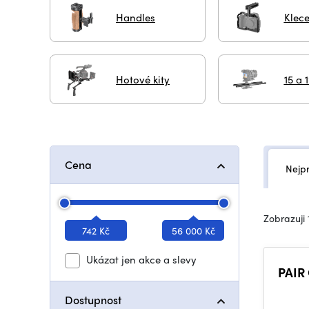
Handles
Klec
Hotové kity
15 a
Cena
Nejp
Zobrazuji 
742 Kč
56 000 Kč
Ukázat jen akce a slevy
PAIR
Dostupnost