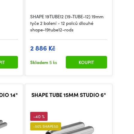
SHAPE 19TUBE12 (19-TUBE-12) 19mm
tyče 2 balení - 12 palců dlouhé
shape-19tube12-rods
2 886 Kč
IT
Skladem
5 ks
KOUPIT
IO 14"
SHAPE TUBE 15MM STUDIO 6"
-40 %
-50% SHAPE50