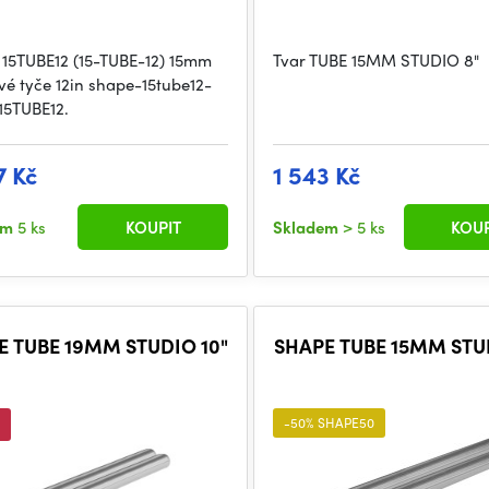
15TUBE12 (15-TUBE-12) 15mm
Tvar TUBE 15MM STUDIO 8"
ové tyče 12in shape-15tube12-
 15TUBE12.
7 Kč
1 543 Kč
em
5 ks
KOUPIT
Skladem
> 5 ks
KOUP
E TUBE 19MM STUDIO 10"
SHAPE TUBE 15MM STUD
-50% SHAPE50