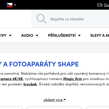
Do
IVY
AUDIO
PŘÍSLUŠENSTVÍ
SLEVY A A
Y A FOTOAPARÁTY SHAPE
mera samotná. Nabízíme vše potřebné pro váš vysněný kamerový ri
Camera 4K/6K
, rychloupínací ramena
Magic Arm
pro snadnou mo
o ten poslední
šroubek
. Široká nabídka doplňků renomovaných 
ukázat více