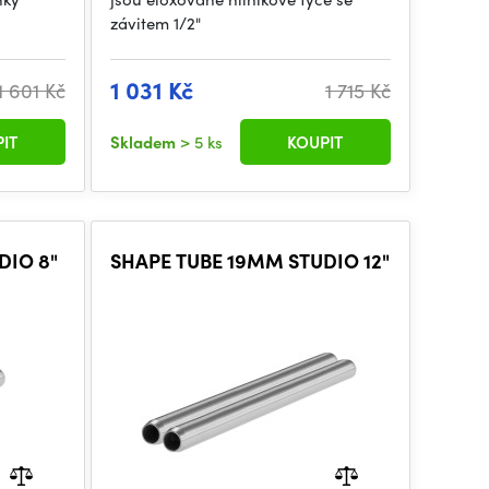
závitem 1/2"
1 031 Kč
1 601 Kč
1 715 Kč
IT
Skladem
> 5 ks
KOUPIT
DIO 8"
SHAPE TUBE 19MM STUDIO 12"