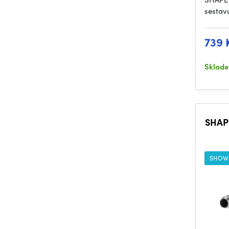
sestav
739 
Sklad
SHAP
SHOW