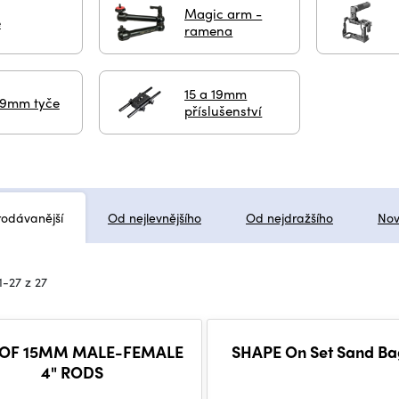
Magic arm -
e
ramena
15 a 19mm
 19mm tyče
příslušenství
rodávanější
Od nejlevnějšího
Od nejdražšího
Nov
1-27 z 27
 OF 15MM MALE-FEMALE
SHAPE On Set Sand Bag
4" RODS