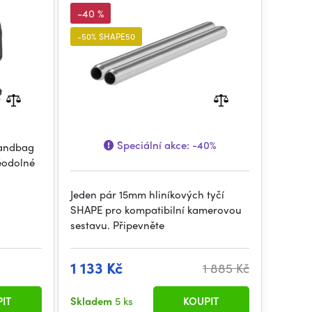
-40 %
-50% SHAPE50
Speciální akce:
-40%
Sandbag
děodolné
Jeden pár 15mm hliníkových tyčí
SHAPE pro kompatibilní kamerovou
sestavu. Připevněte
1 133 Kč
1 885 Kč
IT
Skladem
5 ks
KOUPIT