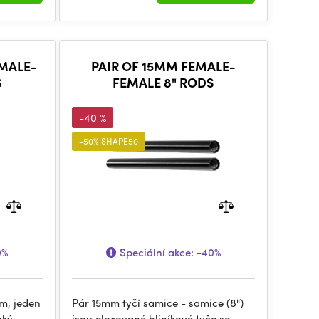
 MALE-
PAIR OF 15MM FEMALE-
S
FEMALE 8" RODS
-40 %
-50% SHAPE50
0%
Speciální akce:
-40%
em, jeden
Pár 15mm tyčí samice - samice (8")
hký
jsou eloxované hliníkové tyče se