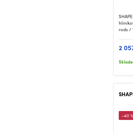
SHAPE 
hliník
rods /
2 05
Sklad
SHAP
-40 %