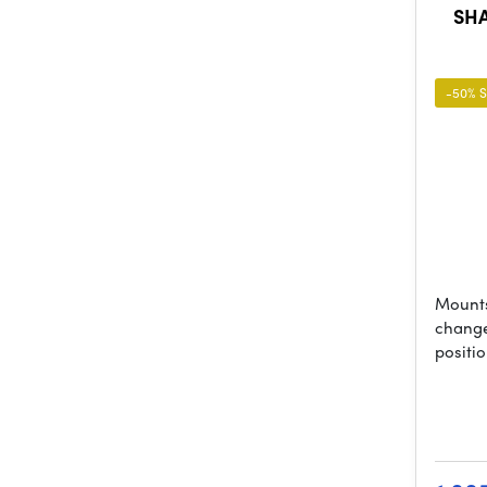
SHA
-50% 
Mounts
change
positi