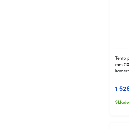
Tento 
mm (10″
kamero
1 52
Sklad