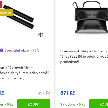
SHAPE50
Speciální akce:
-40%
Písečný vak Shape On Set 
15 lbs (SES15) je odolné, vo
protizávaží
pár 4″ černých 15mm
žovacích tyčí má jeden samčí
n samičí konec,
Kč
871 Kč
1 457 Kč
em
> 5 ks
KOUPIT
Skladem
> 5 ks
KOUP