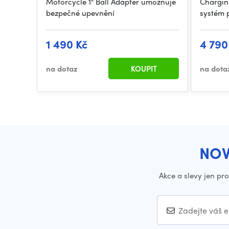
Motorcycle 1" Ball Adapter umožňuje
Chargin
bezpečné upevnění
systém 
1 490 Kč
4 790
na dotaz
KOUPIT
na dota
NOV
Akce a slevy jen pr