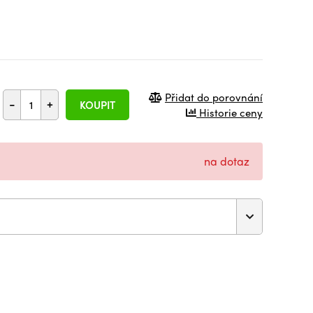
Přidat do porovnání
-
+
KOUPIT
Historie ceny
na dotaz