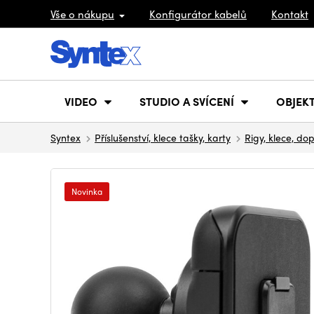
Vše o nákupu
Konfigurátor kabelů
Kontakt
VIDEO
STUDIO A SVÍCENÍ
OBJEKT
Syntex
Příslušenství, klece tašky, karty
Rigy, klece, do
Novinka