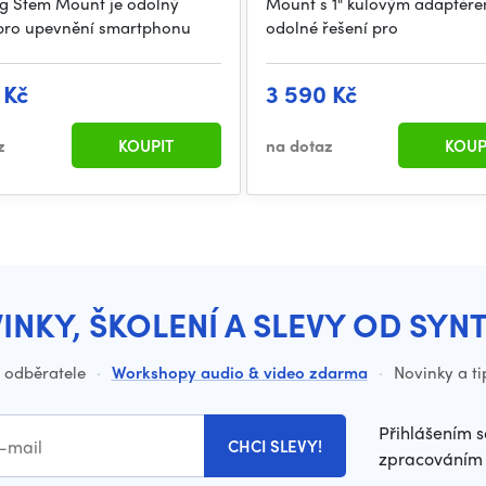
g Stem Mount je odolný
Mount s 1" kulovým adaptére
pro upevnění smartphonu
odolné řešení pro
 Kč
3 590 Kč
z
KOUPIT
na dotaz
KOUP
INKY, ŠKOLENÍ A SLEVY OD SYN
o odběratele
·
Workshopy audio & video zdarma
·
Novinky a ti
Přihlášením s
CHCI SLEVY!
zpracováním 