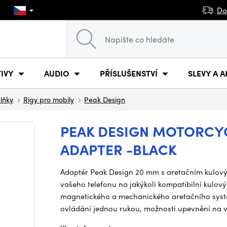
Do
IVY
AUDIO
PŘÍSLUŠENSTVÍ
SLEVY A A
plňky
Rigy pro mobily
Peak Design
PEAK DESIGN MOTORCY
ADAPTER -BLACK
Adaptér Peak Design 20 mm s aretačním kulov
vašeho telefonu na jakýkoli kompatibilní kulo
magnetického a mechanického aretačního systé
ovládání jednou rukou, možnosti upevnění na výš