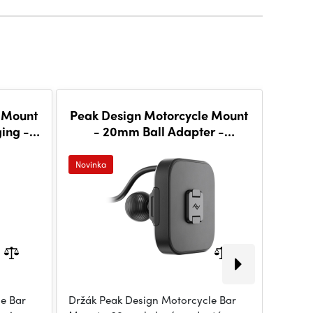
 Mount
Peak Design Motorcycle Mount
Peak 
ging -
- 20mm Ball Adapter -
-
Charging - Black
Novinka
Novink
e Bar
Držák Peak Design Motorcycle Bar
Držák 