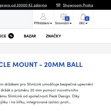
prava od 20000 Kč zdarma
Showroom Praha
0
0
Přihlášení
Srovnání
0
Kč
KCE
BAZAR
ZNAČKY
CLE MOUNT - 20MM BALL
ým držákem pro SlimLink umožňuje bezpečné upevnění
vý držák o průměru 20 mm pomocí inovativního
mu SlimLink od společnosti Peak Design. Díky
ku i na šířku, integrované izolaci proti…