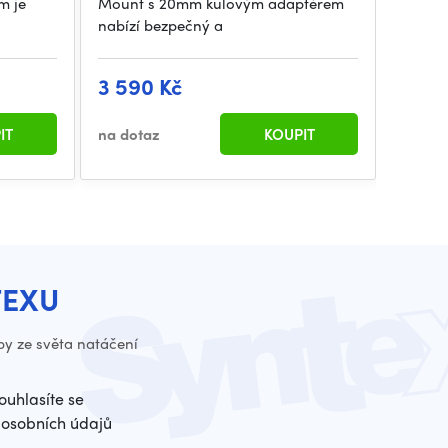
m je
Mount s 20mm kulovým adaptérem
Brake/
nabízí bezpečný a
spoleh
3 590 Kč
4 79
IT
na dotaz
KOUPIT
na dot
TEXU
py ze světa natáčení
ouhlasíte se
osobních údajů