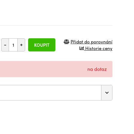
Přidat do porovnání
-
+
KOUPIT
Historie ceny
na dotaz