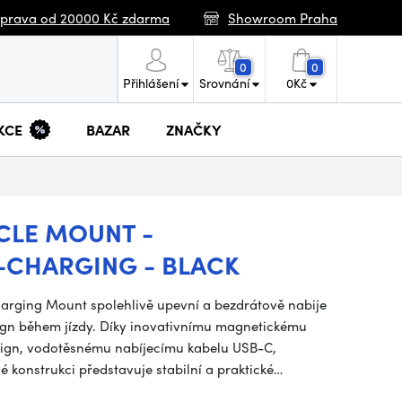
prava od 20000 Kč zdarma
Showroom Praha
0
0
Přihlášení
Srovnání
0
Kč
KCE
BAZAR
ZNAČKY
CLE MOUNT -
-CHARGING - BLACK
arging Mount spolehlivě upevní a bezdrátově nabije
n během jízdy. Díky inovativnímu magnetickému
ign, vodotěsnému nabíjecímu kabelu USB-C,
 konstrukci představuje stabilní a praktické…