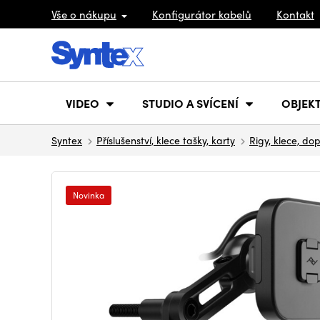
Vše o nákupu
Konfigurátor kabelů
Kontakt
VIDEO
STUDIO A SVÍCENÍ
OBJEKT
Syntex
Příslušenství, klece tašky, karty
Rigy, klece, do
Novinka