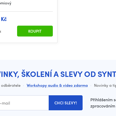
rémiový
 Kč
z
KOUPIT
INKY, ŠKOLENÍ A SLEVY OD SYN
o odběratele
·
Workshopy audio & video zdarma
·
Novinky a ti
Přihlášením s
CHCI SLEVY!
zpracováním 