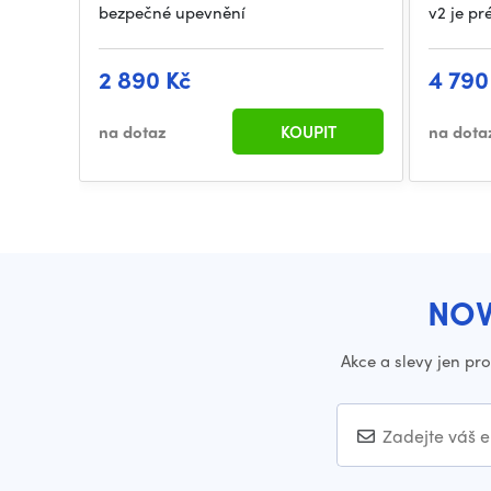
bezpečné upevnění
v2 je p
2 890 Kč
4 790
na dotaz
KOUPIT
na dota
NOV
Akce a slevy jen pr