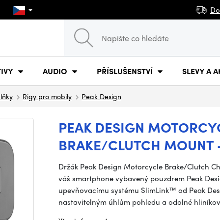
Do
IVY
AUDIO
PŘÍSLUŠENSTVÍ
SLEVY A A
plňky
Rigy pro mobily
Peak Design
PEAK DESIGN MOTORCY
BRAKE/CLUTCH MOUNT 
Držák Peak Design Motorcycle Brake/Clutch Ch
váš smartphone vybavený pouzdrem Peak Desig
upevňovacímu systému SlimLink™ od Peak Des
nastavitelným úhlům pohledu a odolné hliníkové