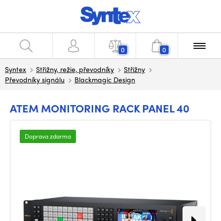
0
0
Syntex
Střižny, režie, převodníky
Střižny
Převodníky signálu
Blackmagic Design
ATEM MONITORING RACK PANEL 40
Doprava zdarma