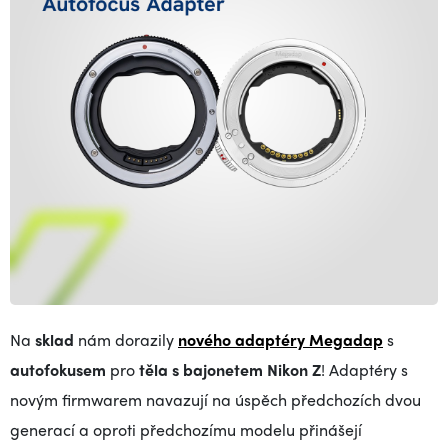
Na
sklad
nám dorazily
nového adaptéry Megadap
s
autofokusem
pro
těla s bajonetem Nikon Z
! Adaptéry s
novým firmwarem navazují na úspěch předchozích dvou
generací a oproti předchozímu modelu přinášejí