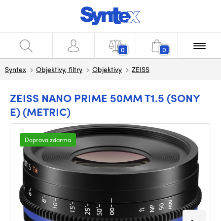
0
0
Syntex
Objektivy, filtry
Objektivy
ZEISS
ZEISS NANO PRIME 50MM T1.5 (SONY
E) (METRIC)
Doprava zdarma