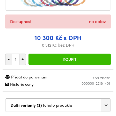
Dostupnost
na dotaz
10 300 Kč s DPH
8 512 Kč bez DPH
-
+
KOUPIT
Přidat do porovnání
Kód zboží:
000000-2218-401
Historie ceny
Další varianty (2)
tohoto produktu