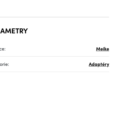
RAMETRY
ce:
Meike
orie:
Adaptéry