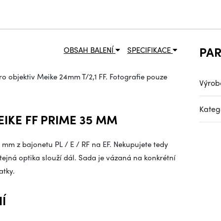
PA
OBSAH BALENÍ
SPECIFIKACE
o objektiv Meike 24mm T/2,1 FF. Fotografie pouze
Výrob
Kateg
IKE FF PRIME 35 MM
 mm z bajonetu PL / E / RF na EF. Nekupujete tedy
stejná optika slouží dál. Sada je vázaná na konkrétní
atky.
Í