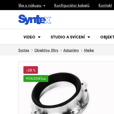
Vše o nákupu
Konfigurátor kabelů
Kontakt
VIDEO
STUDIO A SVÍCENÍ
OBJEKT
Syntex
Objektivy, filtry
Adaptéry
Meike
-28 %
POSLEDNÍ kus