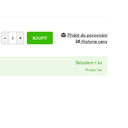
Přidat do porovnání
-
+
KOUPIT
Historie ceny
Skladem 1 ks
Praha 1 ks