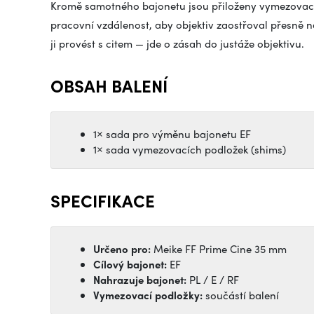
Kromě samotného bajonetu jsou přiloženy vymezovací 
pracovní vzdálenost, aby objektiv zaostřoval přesně 
ji provést s citem — jde o zásah do justáže objektivu.
OBSAH BALENÍ
1× sada pro výměnu bajonetu EF
1× sada vymezovacích podložek (shims)
SPECIFIKACE
Určeno pro:
Meike FF Prime Cine 35 mm
Cílový bajonet:
EF
Nahrazuje bajonet:
PL / E / RF
Vymezovací podložky:
součástí balení