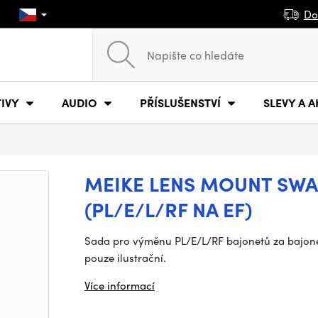
Do
IVY
AUDIO
PŘÍSLUŠENSTVÍ
SLEVY A A
MEIKE LENS MOUNT SWAP
(PL/E/L/RF NA EF)
Sada pro výměnu PL/E/L/RF bajonetů za bajonet 
pouze ilustrační.
Více informací