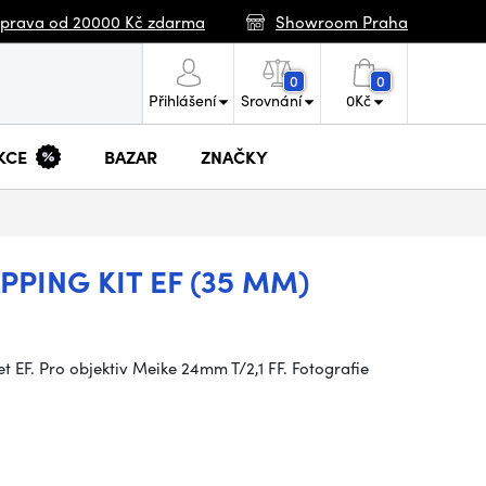
prava od 20000 Kč zdarma
Showroom Praha
0
0
Přihlášení
Srovnání
0
Kč
KCE
BAZAR
ZNAČKY
PING KIT EF (35 MM)
EF. Pro objektiv Meike 24mm T/2,1 FF. Fotografie