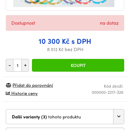
Dostupnost
na dotaz
10 300 Kč s DPH
8 512 Kč bez DPH
-
+
KOUPIT
Přidat do porovnání
Kód zboží:
000000-2217-326
Historie ceny
Další varianty (3)
tohoto produktu