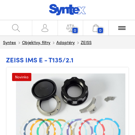
0
0
Syntex
Objektivy, filtry
Adaptéry
ZEISS
ZEISS IMS E - T135/2.1
Novinka