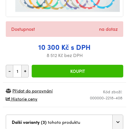
Dostupnost
na dotaz
10 300 Kč s DPH
8 512 Kč bez DPH
-
+
KOUPIT
Přidat do porovnání
Kód zboží:
000000-2218-408
Historie ceny
Další varianty (3)
tohoto produktu