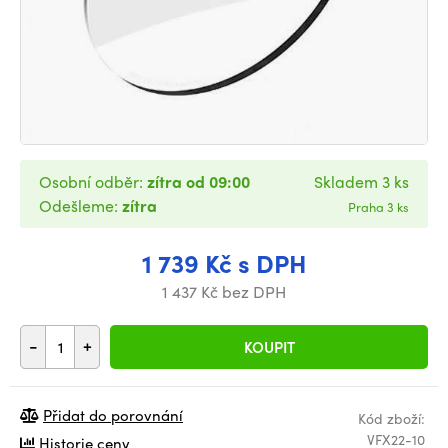
Osobní odběr:
zítra od 09:00
Skladem 3 ks
Odešleme:
zítra
Praha 3 ks
1 739 Kč s DPH
1 437 Kč bez DPH
-
+
KOUPIT
Přidat do porovnání
Kód zboží:
VFX22-10
Historie ceny