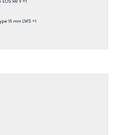
n EOS R6 V ×1
Type 15 mm LWS ×1