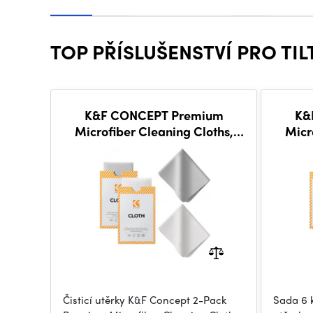
TOP PŘÍSLUŠENSTVÍ PRO TI
K&F CONCEPT Premium
K&
Microfiber Cleaning Cloths,
Micr
Lens Cleaning Cloth for
Le
Camera Lenses
Čisticí utěrky K&F Concept 2-Pack
Sada 6 