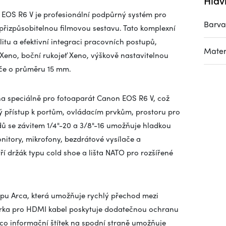
Hlav
 EOS R6 V je profesionální podpůrný systém pro
Barva
přizpůsobitelnou filmovou sestavu. Tato komplexní
bilitu a efektivní integraci pracovních postupů,
Mater
 Xeno, boční rukojeť Xeno, výškově nastavitelnou
če o průměru 15 mm.
žena speciálně pro fotoaparát Canon EOS R6 V, což
ý přístup k portům, ovládacím prvkům, prostoru pro
dů se závitem 1/4"-20 a 3/8"-16 umožňuje hladkou
onitory, mikrofony, bezdrátové vysílače a
ří držák typu cold shoe a lišta NATO pro rozšířené
ypu Arca, která umožňuje rychlý přechod mezi
vorka pro HDMI kabel poskytuje dodatečnou ochranu
co informační štítek na spodní straně umožňuje