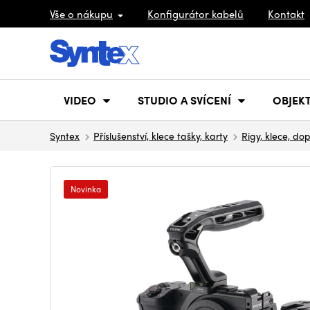
Vše o nákupu
Konfigurátor kabelů
Kontakt
VIDEO
STUDIO A SVÍCENÍ
OBJEKT
Syntex
Příslušenství, klece tašky, karty
Rigy, klece, do
Novinka