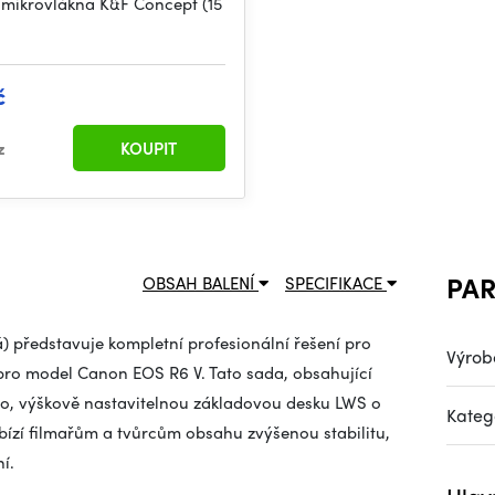
z mikrovlákna K&F Concept (15
č
z
KOUPIT
PA
OBSAH BALENÍ
SPECIFIKACE
) představuje kompletní profesionální řešení pro
Výrob
pro model Canon EOS R6 V. Tato sada, obsahující
no, výškově nastavitelnou základovou desku LWS o
Kateg
zí filmařům a tvůrcům obsahu zvýšenou stabilitu,
í.