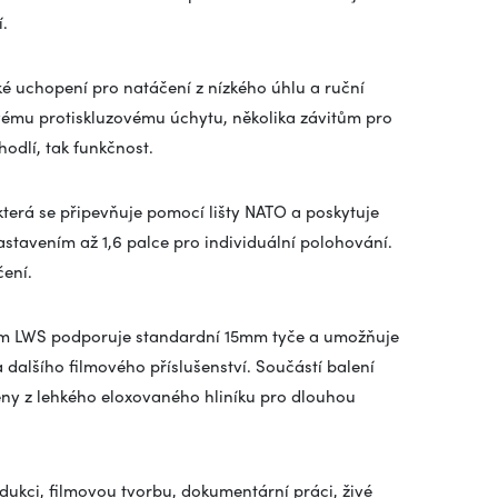
.
ké uchopení pro natáčení z nízkého úhlu a ruční
ému protiskluzovému úchytu, několika závitům pro
hodlí, tak funkčnost.
která se připevňuje pomocí lišty NATO a poskytuje
astavením až 1,6 palce pro individuální polohování.
čení.
mm LWS podporuje standardní 15mm tyče a umožňuje
dalšího filmového příslušenství. Součástí balení
eny z lehkého eloxovaného hliníku pro dlouhou
odukci, filmovou tvorbu, dokumentární práci, živé