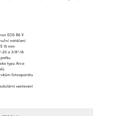
anon EOS R6 V
 ruční natáčení
WS 15 mm
"-20 a 3/8"-16
 patku
ska typu Arca
elů
prvkům fotoaparátu
odulární sestavení