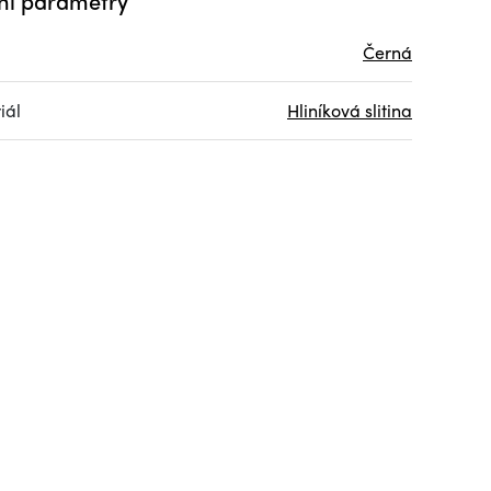
ní parametry
Černá
iál
Hliníková slitina