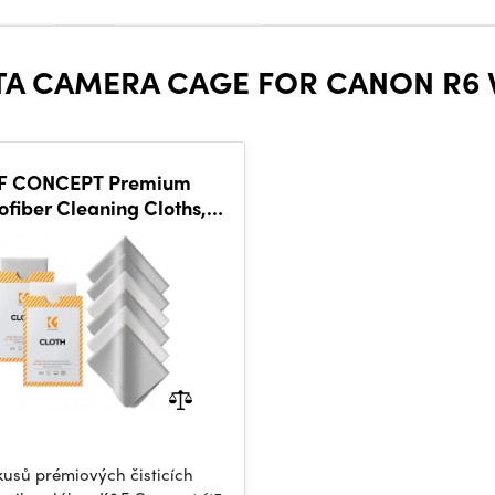
LTA CAMERA CAGE FOR CANON R6 V
F CONCEPT Premium
ofiber Cleaning Cloths,
ns Cleaning Cloth for
Camera Lenses
kusů prémiových čisticích