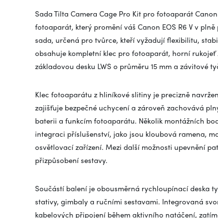
Sada Tilta Camera Cage Pro Kit pro fotoaparát Canon
fotoaparát, který promění váš Canon EOS R6 V v plně 
sada, určená pro tvůrce, kteří vyžadují flexibilitu, sta
obsahuje kompletní klec pro fotoaparát, horní rukojeť
základovou desku LWS o průměru 15 mm a závitové ty
Klec fotoaparátu z hliníkové slitiny je precizně navr
zajišťuje bezpečné uchycení a zároveň zachovává pln
baterii a funkcím fotoaparátu. Několik montážních bo
integraci příslušenství, jako jsou kloubová ramena, m
osvětlovací zařízení. Mezi další možnosti upevnění pat
přizpůsobení sestavy.
Součástí balení je obousměrná rychloupínací deska t
stativy, gimbaly a ručními sestavami. Integrovaná s
kabelových připojení během aktivního natáčení, zatím