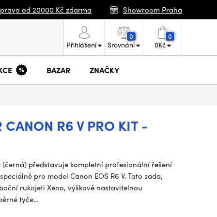
prava od 20000 Kč zdarma
Showroom Praha
0
0
Přihlášení
Srovnání
0
Kč
KCE
BAZAR
ZNAČKY
 CANON R6 V PRO KIT -
(černá) představuje kompletní profesionální řešení
 speciálně pro model Canon EOS R6 V. Tato sada,
boční rukojeti Xeno, výškově nastavitelnou
pěrné tyče…