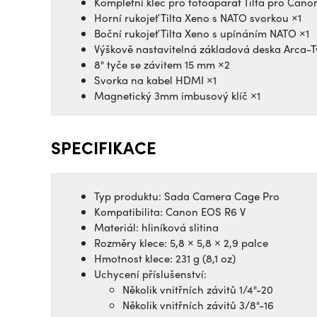
Kompletní klec pro fotoaparát Tilta pro Cano
Horní rukojeť Tilta Xeno s NATO svorkou ×1
Boční rukojeť Tilta Xeno s upínáním NATO ×1
Výškově nastavitelná základová deska Arca-
8" tyče se závitem 15 mm ×2
Svorka na kabel HDMI ×1
Magnetický 3mm imbusový klíč ×1
SPECIFIKACE
Typ produktu: Sada Camera Cage Pro
Kompatibilita: Canon EOS R6 V
Materiál: hliníková slitina
Rozměry klece: 5,8 × 5,8 × 2,9 palce
Hmotnost klece: 231 g (8,1 oz)
Uchycení příslušenství:
Několik vnitřních závitů 1/4"-20
Několik vnitřních závitů 3/8"-16