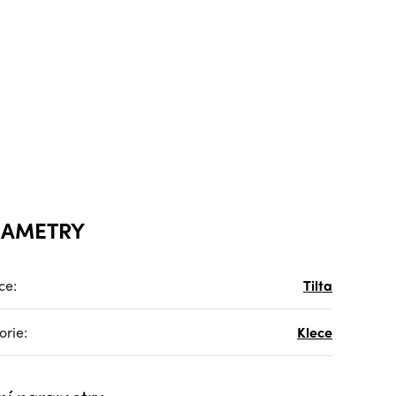
RAMETRY
ce:
Tilta
orie:
Klece