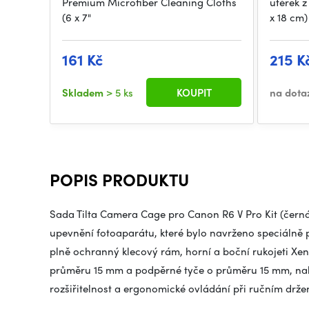
Premium Microfiber Cleaning Cloths
utěrek 
(6 x 7"
x 18 cm)
161 Kč
215 K
Skladem
> 5 ks
KOUPIT
na dota
POPIS PRODUKTU
Sada Tilta Camera Cage pro Canon R6 V Pro Kit (černá
upevnění fotoaparátu, které bylo navrženo speciálně 
plně ochranný klecový rám, horní a boční rukojeti Xe
průměru 15 mm a podpěrné tyče o průměru 15 mm, nabí
rozšiřitelnost a ergonomické ovládání při ručním držen