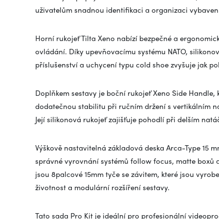
uživatelům snadnou identifikaci a organizaci vybavení
Horní rukojeť Tilta Xeno nabízí bezpečné a ergonomic
ovládání. Díky upevňovacímu systému NATO, silikonov
příslušenství a uchycení typu cold shoe zvyšuje jak po
Doplňkem sestavy je boční rukojeť Xeno Side Handle, 
dodatečnou stabilitu při ručním držení s vertikálním n
Její silikonová rukojeť zajišťuje pohodlí při delším natá
Výškově nastavitelná základová deska Arca-Type 15 
správné vyrovnání systémů follow focus, matte boxů a 
jsou 8palcové 15mm tyče se závitem, které jsou vyrob
životnost a modulární rozšíření sestavy.
Tato sada Pro Kit je ideální pro profesionální videopr