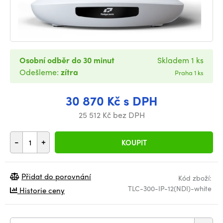
Osobní odběr do 30 minut
Skladem 1 ks
Odešleme:
zítra
Praha 1 ks
30 870 Kč s DPH
25 512 Kč bez DPH
-
+
KOUPIT
Přidat do porovnání
Kód zboží:
TLC-300-IP-12(NDI)-white
Historie ceny