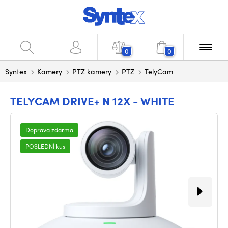
0
0
Syntex
Kamery
PTZ kamery
PTZ
TelyCam
TELYCAM DRIVE+ N 12X - WHITE
Doprava zdarma
POSLEDNÍ kus