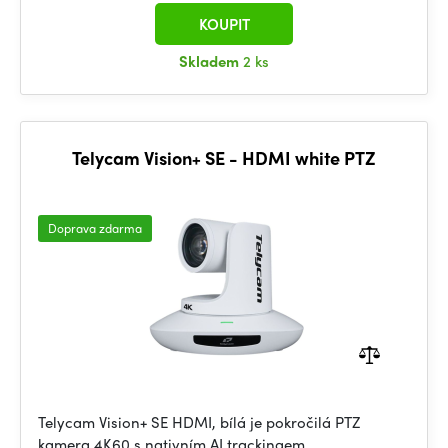
KOUPIT
Skladem
2 ks
Telycam Vision+ SE - HDMI white PTZ
Doprava zdarma
Telycam Vision+ SE HDMI, bílá je pokročilá PTZ
kamera 4K60 s nativním AI trackingem,