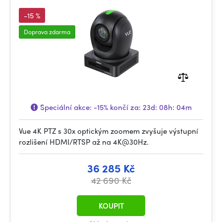
-15 %
Doprava zdarma
Speciální akce:
-15%
končí za:
23d: 08h: 04m
Vue 4K PTZ s 30x optickým zoomem zvyšuje výstupní
rozlišení HDMI/RTSP až na 4K@30Hz.
36 285 Kč
42 690 Kč
KOUPIT