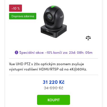
-10 %
Doprava zdarma
Speciální akce:
-10%
končí za:
23d: 08h: 05m
Vue UHD PTZ s 20x optickým zoomem zvyšuje
výstupní rozlišení HDMI/RTSP až na 4K@60Hz.
31 220 Kč
34 690 Kč
KOUPIT