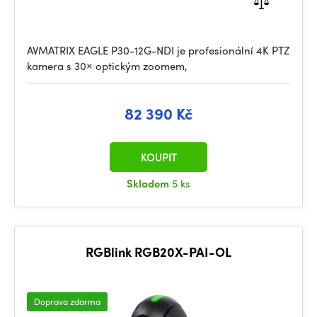
AVMATRIX EAGLE P30-12G-NDI je profesionální 4K PTZ
kamera s 30× optickým zoomem,
82 390 Kč
KOUPIT
Skladem
5 ks
RGBlink RGB20X-PAI-OL
Doprava zdarma