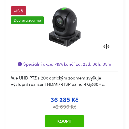
-15 %
Doprava zdarma
Speciální akce:
-15%
končí za:
23d: 08h: 05m
Vue UHD PTZ s 20x optickým zoomem zvyšuje
výstupní rozlišení HDMI/RTSP až na 4K@60Hz.
36 285 Kč
42 690 Kč
KOUPIT