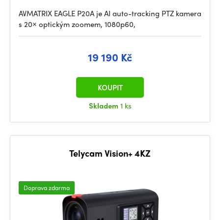
AVMATRIX EAGLE P20A je AI auto-tracking PTZ kamera
s 20× optickým zoomem, 1080p60,
19 190 Kč
KOUPIT
Skladem
1 ks
Telycam Vision+ 4KZ
Doprava zdarma