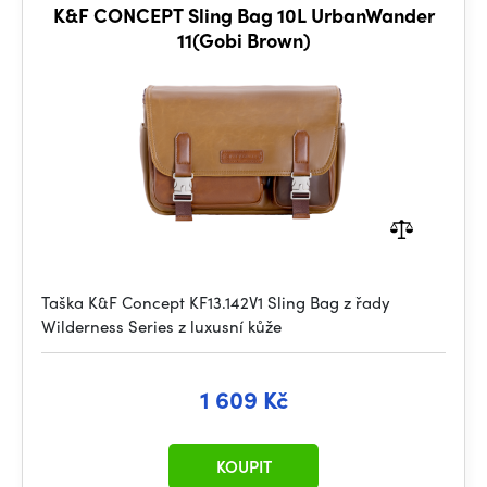
K&F CONCEPT Sling Bag 10L UrbanWander
11(Gobi Brown)
Taška K&F Concept KF13.142V1 Sling Bag z řady
Wilderness Series z luxusní kůže
1 609 Kč
KOUPIT