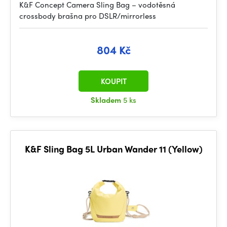
K&F Concept Camera Sling Bag – vodotěsná
crossbody brašna pro DSLR/mirrorless
804 Kč
KOUPIT
Skladem
5 ks
K&F Sling Bag 5L Urban Wander 11 (Yellow)