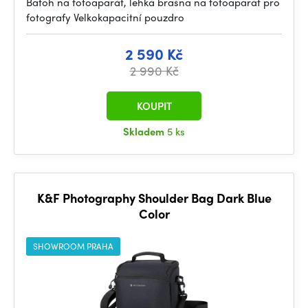
Batoh na fotoaparát, lehká brašna na fotoaparát pro
fotografy Velkokapacitní pouzdro
2 590 Kč
2 990 Kč
KOUPIT
Skladem
5 ks
K&F Photography Shoulder Bag Dark Blue
Color
SHOWROOM PRAHA