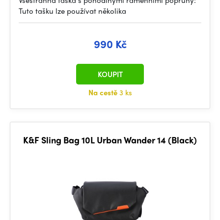
Všestranná taška s pohodlnými ramenními popruhy:
Tuto tašku lze používat několika
990 Kč
KOUPIT
Na cestě
3 ks
K&F Sling Bag 10L Urban Wander 14 (Black)