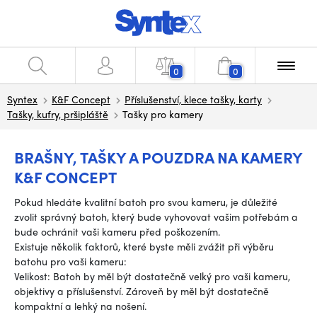
0
0
Syntex
K&F Concept
Příslušenství, klece tašky, karty
Tašky, kufry, pršipláště
Tašky pro kamery
BRAŠNY, TAŠKY A POUZDRA NA KAMERY
K&F CONCEPT
Pokud hledáte kvalitní batoh pro svou kameru, je důležité
zvolit správný batoh, který bude vyhovovat vašim potřebám a
bude ochránit vaši kameru před poškozením.
Existuje několik faktorů, které byste měli zvážit při výběru
batohu pro vaši kameru:
Velikost: Batoh by měl být dostatečně velký pro vaši kameru,
objektivy a příslušenství. Zároveň by měl být dostatečně
kompaktní a lehký na nošení.