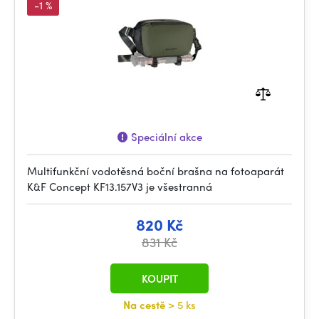
-1 %
Speciální akce
Multifunkční vodotěsná boční brašna na fotoaparát
K&F Concept KF13.157V3 je všestranná
820 Kč
831 Kč
KOUPIT
Na cestě
> 5 ks