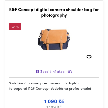
K&F Concept digital camera shoulder bag for
photography
-8 %
Speciální akce:
-8%
Vodotěsná brašna přes rameno na digitální
fotoaparát K&F Concept Vodotěsná profesionální
1 090 Kč
1 189 Kč