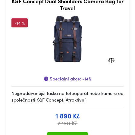
K&F Concept Dual Shoulders Camera Bag for
Travel
-14 %
Speciální akce:
-14%
Nejprodávanější taška na fotoaparát nebo kameru od
společnosti K&F Concept. Atraktivní
1 890 Kč
2 190 Kč