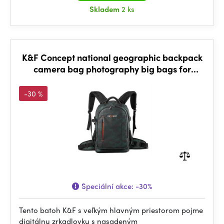
Skladem
2 ks
K&F Concept national geographic backpack
camera bag photography big bags for
camera travels
-30 %
Speciální akce:
-30%
Tento batoh K&F s veľkým hlavným priestorom pojme
digitálnu zrkadlovku s nasadeným