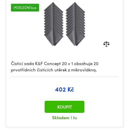
POSLEDNÍ kus
Čisticí sada K&F Concept 20 v 1 obsahuje 20
prvotřídních čisticích utěrek z mikrovlákna,
402 Kč
KOUPIT
Skladem
1 ks