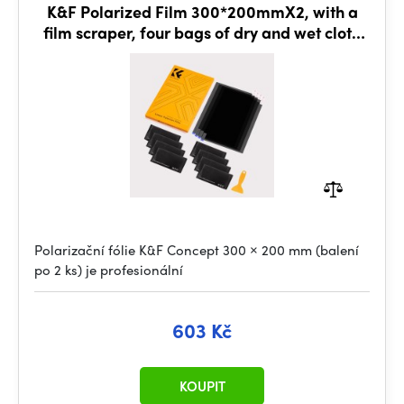
K&F Polarized Film 300*200mmX2, with a
film scraper, four bags of dry and wet cloth
alcohol bags
Polarizační fólie K&F Concept 300 × 200 mm (balení
po 2 ks) je profesionální
603 Kč
KOUPIT