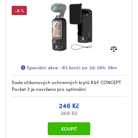
screen protective cover
-8 %
Speciální akce:
-8%
končí za:
2d: 06h: 58m
Sada silikonových ochranných krytů K&F CONCEPT
Pocket 3 je navržena pro optimální
246 Kč
268 Kč
KOUPIT