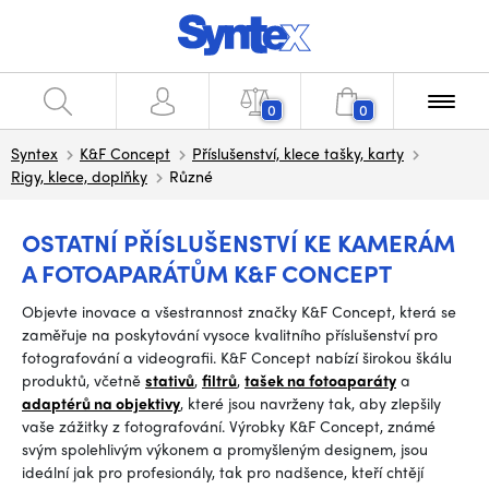
0
0
Syntex
K&F Concept
Příslušenství, klece tašky, karty
Rigy, klece, doplňky
Různé
OSTATNÍ PŘÍSLUŠENSTVÍ KE KAMERÁM
A FOTOAPARÁTŮM K&F CONCEPT
Objevte inovace a všestrannost značky K&F Concept, která se
zaměřuje na poskytování vysoce kvalitního příslušenství pro
fotografování a videografii. K&F Concept nabízí širokou škálu
produktů, včetně
stativů
,
filtrů
,
tašek na fotoaparáty
a
adaptérů na objektivy
, které jsou navrženy tak, aby zlepšily
vaše zážitky z fotografování. Výrobky K&F Concept, známé
svým spolehlivým výkonem a promyšleným designem, jsou
ideální jak pro profesionály, tak pro nadšence, kteří chtějí