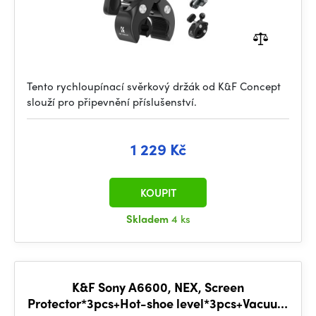
Tento rychloupínací svěrkový držák od K&F Concept
slouží pro připevnění příslušenství.
1 229 Kč
KOUPIT
Skladem
4 ks
K&F Sony A6600, NEX, Screen
Protector*3pcs+Hot-shoe level*3pcs+Vacuum