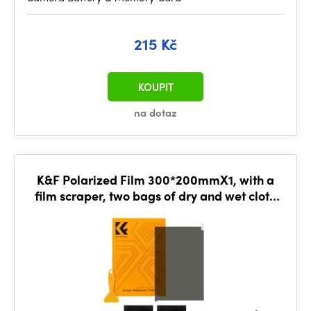
215 Kč
KOUPIT
na dotaz
K&F Polarized Film 300*200mmX1, with a
film scraper, two bags of dry and wet cloth
alcohol bags