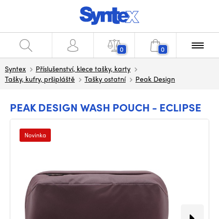
0
0
Syntex
Příslušenství, klece tašky, karty
Tašky, kufry, pršipláště
Tašky ostatní
Peak Design
PEAK DESIGN WASH POUCH - ECLIPSE
Novinka