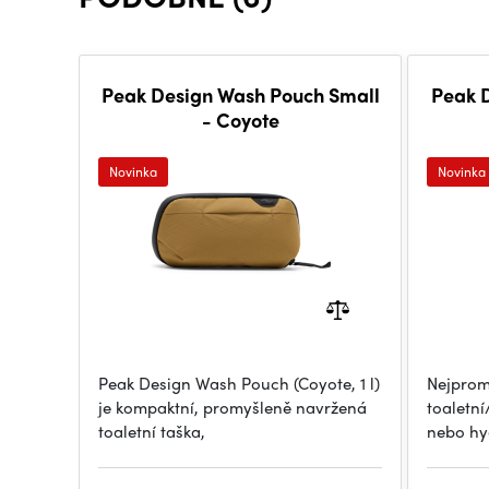
Peak Design Wash Pouch Small
Peak 
- Coyote
Novinka
Novinka
Peak Design Wash Pouch (Coyote, 1 l)
Nejprom
je kompaktní, promyšleně navržená
toaletní
toaletní taška,
nebo hy