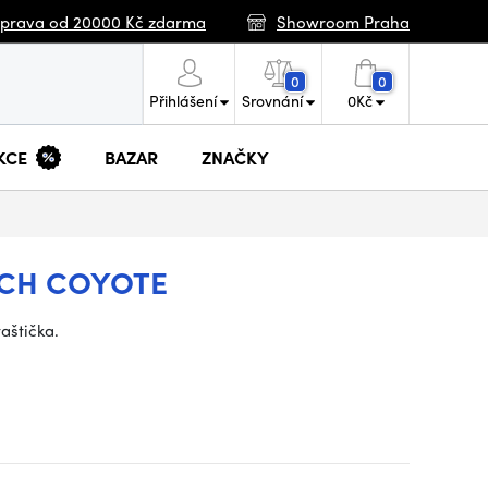
prava od 20000 Kč zdarma
Showroom Praha
0
0
Přihlášení
Srovnání
0
Kč
KCE
BAZAR
ZNAČKY
UCH COYOTE
aštička.