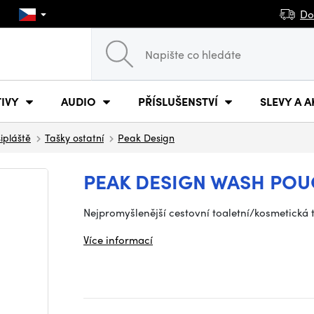
Do
IVY
AUDIO
PŘÍSLUŠENSTVÍ
SLEVY A A
šipláště
Tašky ostatní
Peak Design
PEAK DESIGN WASH PO
Nejpromyšlenější cestovní toaletní/kosmetická t
Více informací