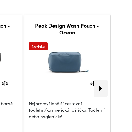
ch -
Peak Design Wash Pouch -
Pea
Ocean
Novinka
Novink
 barvě
Nejpromyšlenější cestovní
Nejpro
toaletní/kosmetická taštička. Toaletní
toaletn
nebo hygienická
nebo h