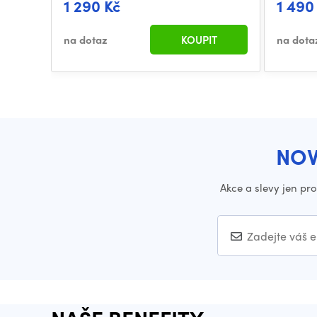
1 290 Kč
1 490
na dotaz
KOUPIT
na dota
NOV
Akce a slevy jen pr