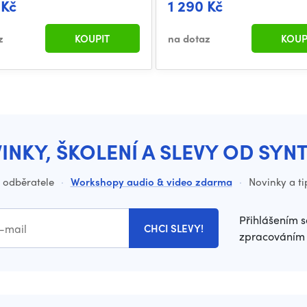
 Kč
1 290 Kč
z
KOUPIT
na dotaz
KOUP
INKY, ŠKOLENÍ A SLEVY OD SYN
o odběratele
·
Workshopy audio & video zdarma
·
Novinky a ti
Přihlášením s
CHCI SLEVY!
zpracováním 