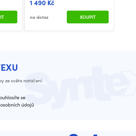
1 490 Kč
1 49
IT
na dotaz
KOUPIT
na dot
TEXU
py ze světa natáčení
ouhlasíte se
osobních údajů