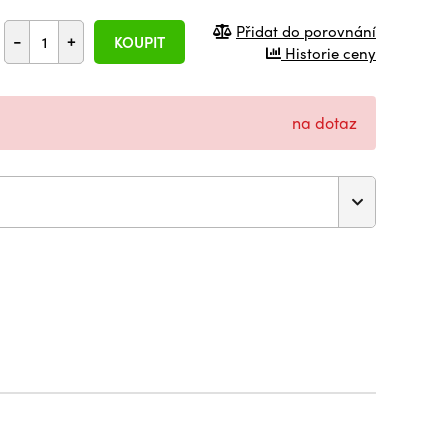
Přidat do porovnání
-
+
KOUPIT
Historie ceny
na dotaz