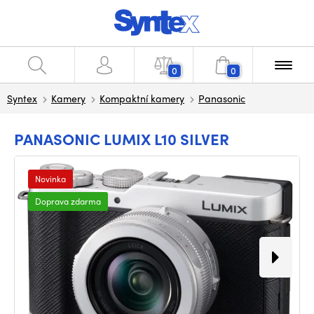
0
0
Syntex
Kamery
Kompaktní kamery
Panasonic
PANASONIC LUMIX L10 SILVER
Novinka
Doprava zdarma