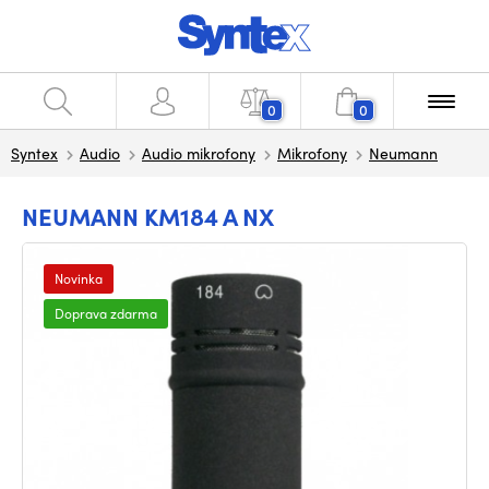
0
0
Syntex
Audio
Audio mikrofony
Mikrofony
Neumann
NEUMANN KM184 A NX
Novinka
Doprava zdarma