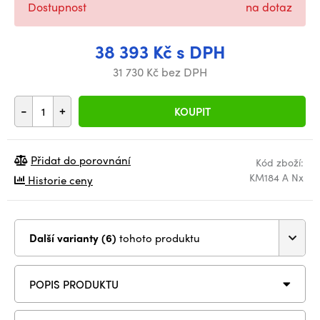
Dostupnost
na dotaz
38 393 Kč s DPH
31 730 Kč bez DPH
-
+
KOUPIT
Přidat do porovnání
Kód zboží:
KM184 A Nx
Historie ceny
Další varianty (6)
tohoto produktu
POPIS PRODUKTU