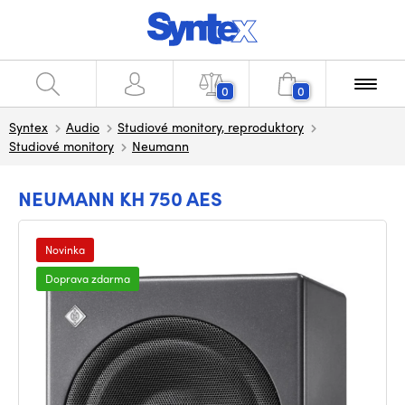
0
0
Syntex
Audio
Studiové monitory, reproduktory
Studiové monitory
Neumann
NEUMANN KH 750 AES
Novinka
Doprava zdarma