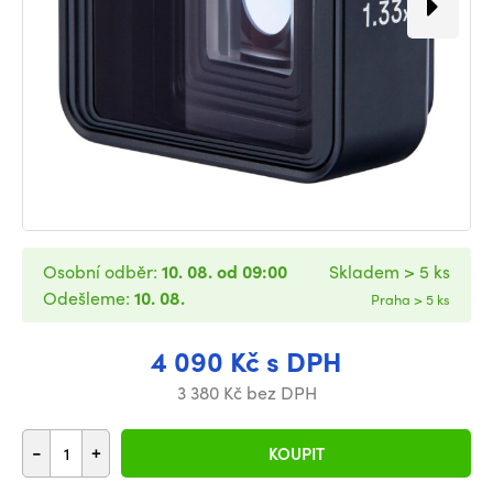
Osobní odběr:
10. 08. od 09:00
Skladem > 5 ks
Odešleme:
10. 08.
Praha > 5 ks
4 090 Kč s DPH
3 380 Kč bez DPH
-
+
KOUPIT