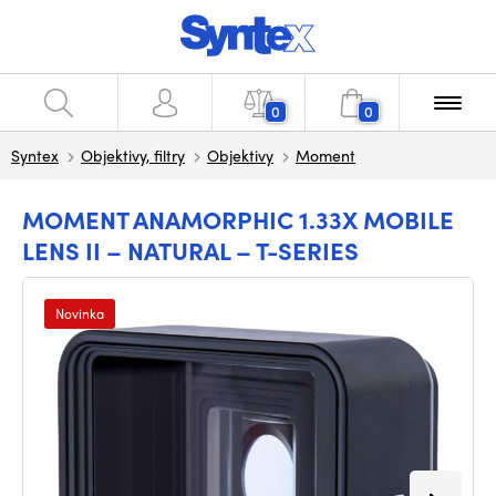
0
0
Syntex
Objektivy, filtry
Objektivy
Moment
MOMENT ANAMORPHIC 1.33X MOBILE
LENS II – NATURAL – T-SERIES
Novinka