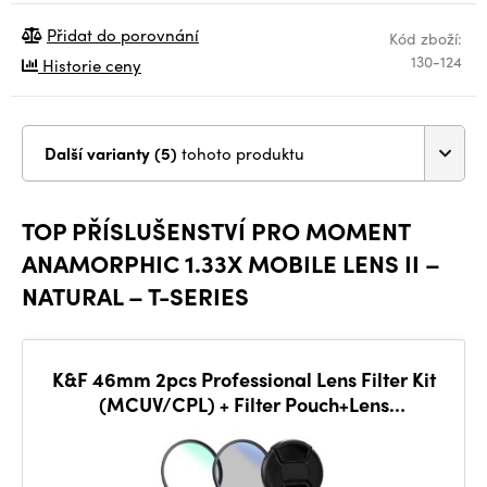
Přidat do porovnání
Kód zboží:
130-124
Historie ceny
Další varianty (5)
tohoto produktu
TOP PŘÍSLUŠENSTVÍ PRO MOMENT
ANAMORPHIC 1.33X MOBILE LENS II –
NATURAL – T-SERIES
K&F 46mm 2pcs Professional Lens Filter Kit
(MCUV/CPL) + Filter Pouch+Lens
Cap+3pcs*Cleaning Cloths