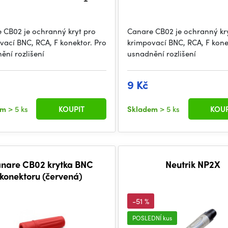
 CB02 je ochranný kryt pro
Canare CB02 je ochranný kr
vací BNC, RCA, F konektor. Pro
krimpovací BNC, RCA, F kone
ění rozlišení
usnadnění rozlišení
9 Kč
em
> 5 ks
KOUPIT
Skladem
> 5 ks
KOUP
nare CB02 krytka BNC
Neutrik NP2X
konektoru (červená)
-51 %
POSLEDNÍ kus