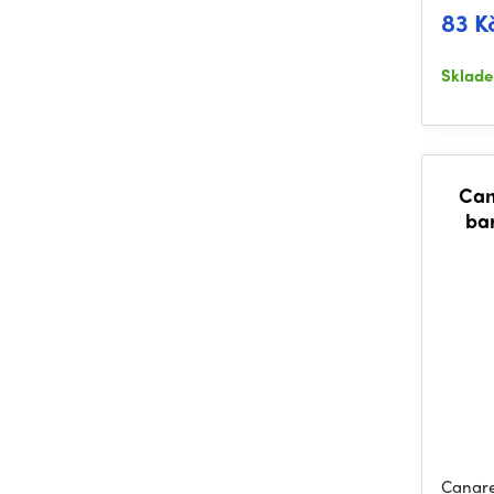
83 K
Sklad
Can
bar
Canare