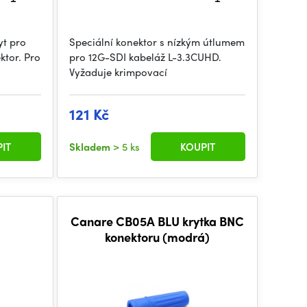
yt pro
Speciální konektor s nízkým útlumem
ktor. Pro
pro 12G-SDI kabeláž L-3.3CUHD.
Vyžaduje krimpovací
121 Kč
IT
Skladem
> 5 ks
KOUPIT
Canare CB05A BLU krytka BNC
konektoru (modrá)