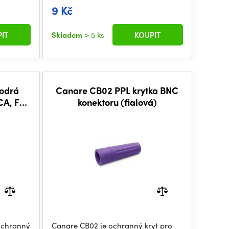
9 Kč
IT
Skladem
> 5 ks
KOUPIT
odrá
Canare CB02 PPL krytka BNC
CA, F
konektoru (fialová)
ochranný
Canare CB02 je ochranný kryt pro