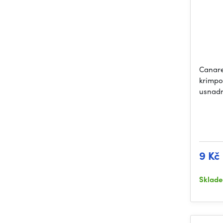
Canare
krimpo
usnadn
9 Kč
Sklad