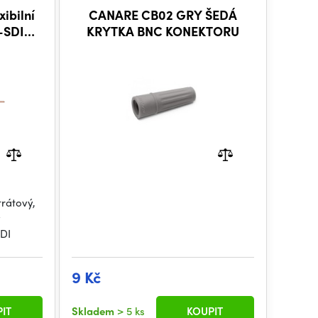
ibilní
CANARE CB02 GRY ŠEDÁ
-SDI
KRYTKA BNC KONEKTORU
rátový,
ý
SDI
9 Kč
IT
Skladem
> 5 ks
KOUPIT