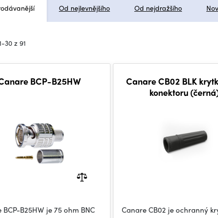
rodávanější
Od nejlevnějšího
Od nejdražšího
Nov
1-30 z 91
Canare BCP-B25HW
Canare CB02 BLK kryt
konektoru (černá
e BCP-B25HW je 75 ohm BNC
Canare CB02 je ochranný kr