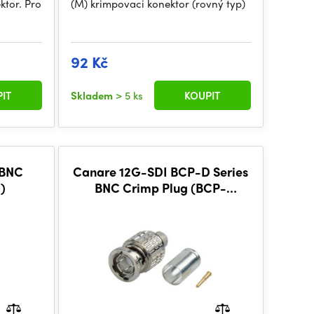
ktor. Pro
(M) krimpovaci konektor (rovný typ)
92 Kč
IT
Skladem
> 5 ks
KOUPIT
 BNC
Canare 12G-SDI BCP-D Series
)
BNC Crimp Plug (BCP-
D33UHD)