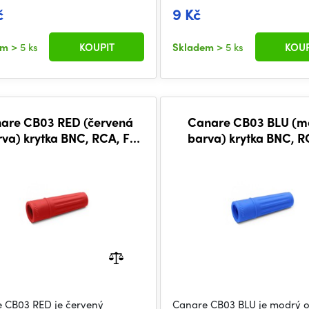
č
9 Kč
em
> 5 ks
KOUPIT
Skladem
> 5 ks
KOUP
are CB03 RED (červená
Canare CB03 BLU (m
va) krytka BNC, RCA, F
barva) krytka BNC, R
konektoru
konektoru
 CB03 RED je červený
Canare CB03 BLU je modrý 