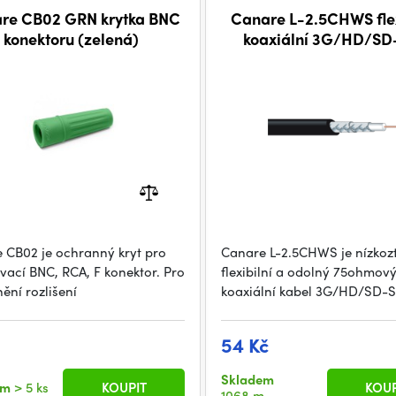
re CB02 GRN krytka BNC
Canare L-2.5CHWS flex
konektoru (zelená)
koaxiální 3G/HD/SD
kabel, metráž
 CB02 je ochranný kryt pro
Canare L-2.5CHWS je nízkozt
vací BNC, RCA, F konektor. Pro
flexibilní a odolný 75ohmov
ění rozlišení
koaxiální kabel 3G/HD/SD-
54 Kč
Skladem
em
> 5 ks
KOUPIT
KOUP
1068 m