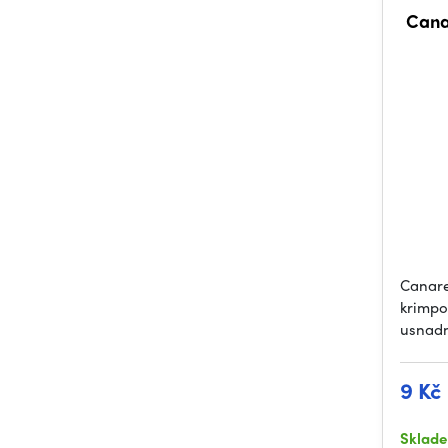
Cana
Canare
krimpo
usnadn
9 Kč
Sklad