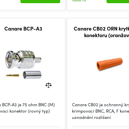
Canare BCP-A3
Canare CB02 ORN kryt
konektoru (oranžo
 BCP-A3 je 75 ohm BNC (M)
Canare CB02 je ochranný kr
vaci konektor (rovný typ)
krimpovací BNC, RCA, F kone
usnadnění rozlišení