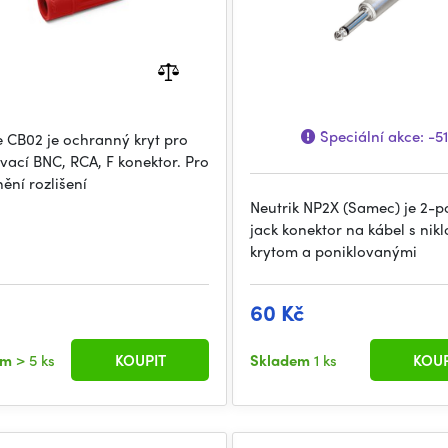
Speciální akce:
-5
 CB02 je ochranný kryt pro
vací BNC, RCA, F konektor. Pro
ění rozlišení
Neutrik NP2X (Samec) je 2-p
jack konektor na kábel s nik
krytom a poniklovanými
60 Kč
em
> 5 ks
KOUPIT
Skladem
1 ks
KOUP