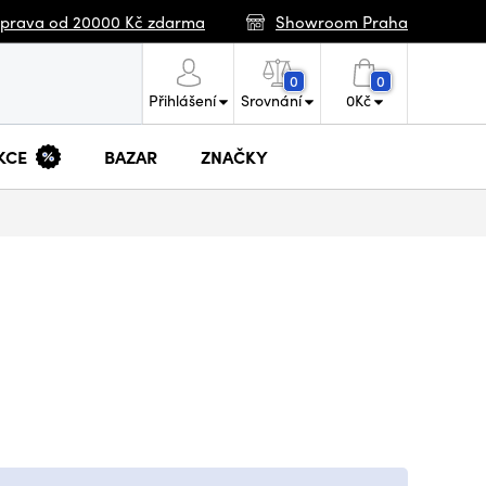
prava od 20000 Kč zdarma
Showroom Praha
0
0
Přihlášení
Srovnání
0
Kč
KCE
BAZAR
ZNAČKY