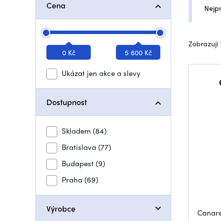
Cena
Nejp
Zobrazuji 
0 Kč
5 600 Kč
Ukázat jen akce a slevy
Dostupnost
Skladem
(84)
Bratislava
(77)
Budapest
(9)
Praha
(69)
Výrobce
Canar