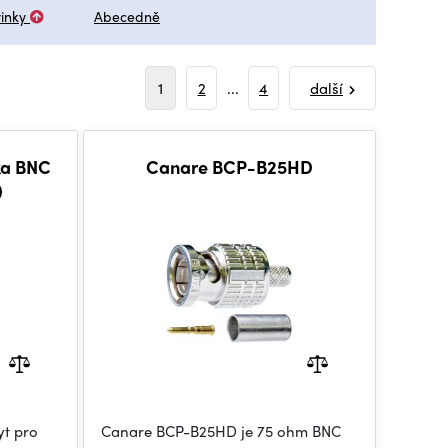
inky
Abecedně
1
2
...
4
další
ka BNC
Canare BCP-B25HD
)
yt pro
Canare BCP-B25HD je 75 ohm BNC