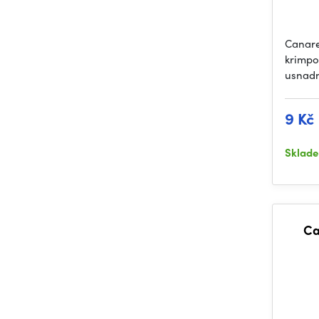
Canare
krimpo
usnadn
9 Kč
Sklad
Ca