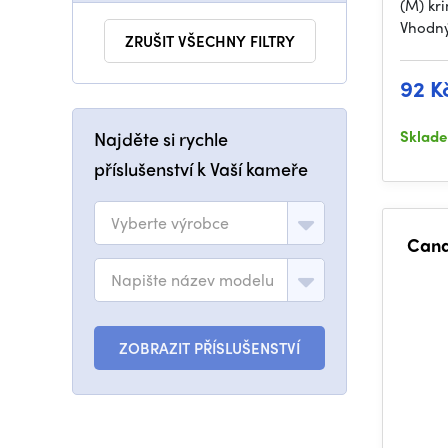
(M) kr
Vhodný
ZRUŠIT VŠECHNY FILTRY
92 K
Sklad
Najděte si rychle
příslušenství k Vaší kameře
Vyberte výrobce
Cana
Napište název modelu
ZOBRAZIT PŘÍSLUŠENSTVÍ