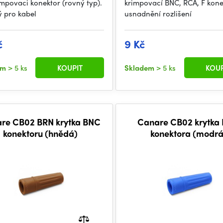
impovaci konektor (rovný typ).
krimpovací BNC, RCA, F kone
 pro kabel
usnadnění rozlišení
č
9 Kč
em
> 5 ks
KOUPIT
Skladem
> 5 ks
KOUP
re CB02 BRN krytka BNC
Canare CB02 krytka
konektoru (hnědá)
konektora (modrá