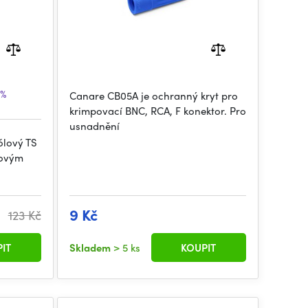
1%
Canare CB05A je ochranný kryt pro
krimpovací BNC, RCA, F konektor. Pro
usnadnění
ólový TS
lovým
9 Kč
123 Kč
IT
Skladem
> 5 ks
KOUPIT