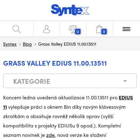
0
0
Syntex
Blog
Grass Valley EDIUS 11.00.13511
GRASS VALLEY EDIUS 11.00.13511
KATEGORIE
Koncem ledna uvedená aktualizace 11.00.13511 pro
EDIUS
11
vylepšuje práci s oknem Bin díky novým klávesovým
zkratkám a obsahuje rovněž několik oprav (vyšší
kompatibilita s projekty EDIUSu 9 apod.). Kompletní
seznam novinek je
zde
, nová verze ke stažení