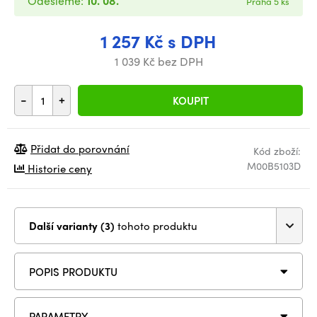
Odešleme:
10. 08.
Praha 5 ks
1 257 Kč s DPH
1 039 Kč bez DPH
-
+
KOUPIT
Přidat do porovnání
Kód zboží:
M00B5103D
Historie ceny
Další varianty (3)
tohoto produktu
POPIS PRODUKTU
PARAMETRY