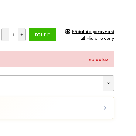
Přidat do porovnání
-
+
KOUPIT
Historie ceny
na dotaz