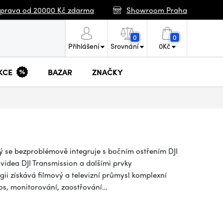
prava od 20000 Kč zdarma
Showroom Praha
0
0
Přihlášení
Srovnání
0
Kč
KCE
BAZAR
ZNAČKY
terý se bezproblémově integruje s bočním ostřením DJI
videa DJI Transmission a dalšími prvky
gii získává filmový a televizní průmysl komplexní
enos, monitorování, zaostřování…