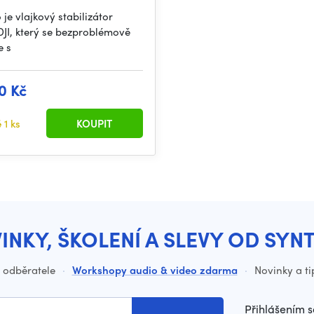
 je vlajkový stabilizátor
DJI, který se bezproblémově
e s
0 Kč
ě
1 ks
KOUPIT
INKY, ŠKOLENÍ A SLEVY OD SYN
o odběratele
·
Workshopy audio & video zdarma
·
Novinky a ti
Přihlášením s