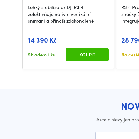
Lehký stabilizátor DJI RS 4
RS 4 Pro
zefektivňuje nativní vertikální
značky 
snímání a přináší zdokonalené
integruj
14 390 Kč
28 79
Skladem
1 ks
KOUPIT
Na cest
NOV
Akce a slevy jen pr