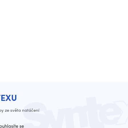
TEXU
py ze světa natáčení
ouhlasíte se