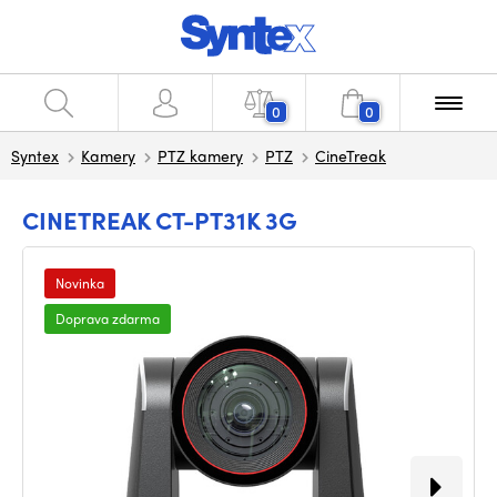
0
0
Syntex
Kamery
PTZ kamery
PTZ
CineTreak
CINETREAK CT-PT31K 3G
Novinka
Doprava zdarma