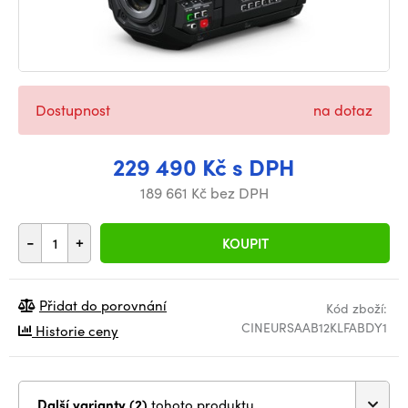
Dostupnost
na dotaz
229 490 Kč s DPH
189 661 Kč bez DPH
-
+
KOUPIT
Přidat do porovnání
Kód zboží:
CINEURSAAB12KLFABDY1
Historie ceny
Další varianty (2)
tohoto produktu