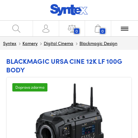
0
0
Syntex
Kamery
Digital Cinema
Blackmagic Design
BLACKMAGIC URSA CINE 12K LF 100G
BODY
Doprava zdarma