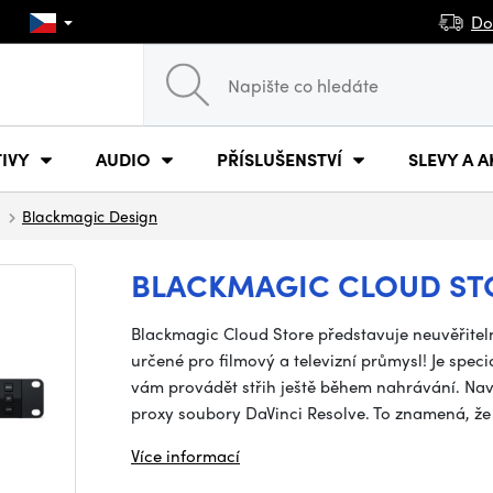
Do
IVY
AUDIO
PŘÍSLUŠENSTVÍ
SLEVY A A
Blackmagic Design
BLACKMAGIC CLOUD STO
Blackmagic Cloud Store představuje neuvěřitel
určené pro filmový a televizní průmysl! Je sp
vám provádět střih ještě během nahrávání. Nav
proxy soubory DaVinci Resolve. To znamená, že
Více informací