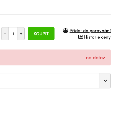
Přidat do porovnání
-
+
KOUPIT
Historie ceny
na dotaz