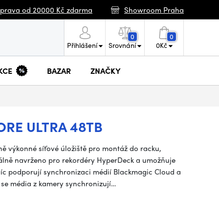
prava od 20000 Kč zdarma
Showroom Praha
0
0
Přihlášení
Srovnání
0
Kč
KCE
BAZAR
ZNAČKY
RE ULTRA 48TB
ně výkonné síťové úložiště pro montáž do racku,
eciálně navrženo pro rekordéry HyperDeck a umožňuje
íc podporují synchronizaci médií Blackmagic Cloud a
 se média z kamery synchronizují…