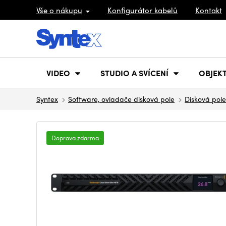
Vše o nákupu
Konfigurátor kabelů
Kontakt
VIDEO
STUDIO A SVÍCENÍ
OBJEKT
Syntex
Software, ovladače disková pole
Disková pole
Doprava zdarma