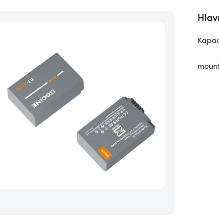
Hlav
Kapac
mount