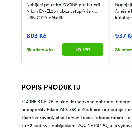
Nabíjecí pouzdro ZGCINE pro baterii
Napájej
Nikon EN-EL25 nabízí vstup/výstup
falešné
USB-C PD, několik
katalog
803 Kč
937 K
Skladem
4 ks
KOUPIT
Sklade
POPIS PRODUKTU
ZGCINE BT-EL25 je plně dekódovaná náhradní baterie o
fotoaparáty Nikon Z30, Z50 a Zfc, která se shoduje s or
žádné varování, plná komunikace s fotoaparátem – a zá
za ~2 hodiny s nabíječkami ZGCINE PS/PC) a je vyba