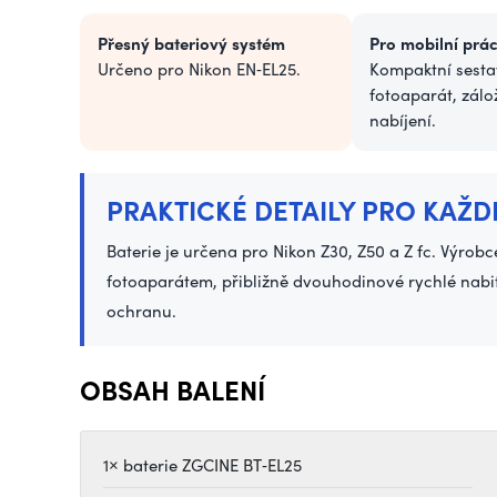
Přesný bateriový systém
Pro mobilní prác
Určeno pro Nikon EN‑EL25.
Kompaktní sesta
fotoaparát, zálo
nabíjení.
PRAKTICKÉ DETAILY PRO KAŽD
Baterie je určena pro Nikon Z30, Z50 a Z fc. Výro
fotoaparátem, přibližně dvouhodinové rychlé nab
ochranu.
OBSAH BALENÍ
1× baterie ZGCINE BT‑EL25