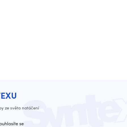
TEXU
py ze světa natáčení
ouhlasíte se