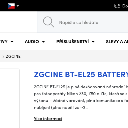
Do
IVY
AUDIO
PŘÍSLUŠENSTVÍ
SLEVY A A
V
ZGCINE
ZGCINE BT-EL25 BATTE
ZGCINE BT-EL25 je plně dekódovaná náhradní ba
pro fotoaparáty Nikon Z30, Z50 a Zfc, která se s
výkonu – žádné varování, plná komunikace s f
nabíjení (plné nabití za ~2…
Více informací