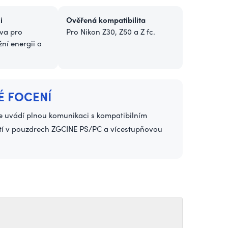
i
Ověřená kompatibilita
va pro
Pro Nikon Z30, Z50 a Z fc.
žní energii a
É FOCENÍ
bce uvádí plnou komunikaci s kompatibilním
ití v pouzdrech ZGCINE PS/PC a vícestupňovou