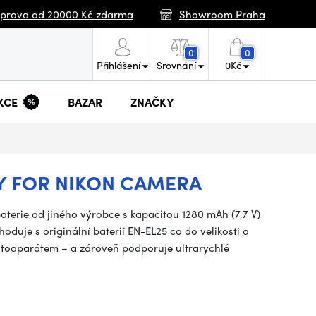
prava od 20000 Kč zdarma
Showroom Praha
0
0
Přihlášení
Srovnání
0
Kč
KCE
BAZAR
ZNAČKY
RY FOR NIKON CAMERA
terie od jiného výrobce s kapacitou 1280 mAh (7,7 V)
hoduje s originální baterií EN-EL25 co do velikosti a
otoaparátem – a zároveň podporuje ultrarychlé