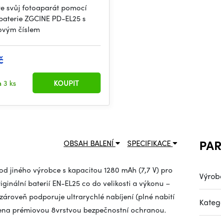
te svůj fotoaparát pomocí
 baterie ZGCINE PD-EL25 s
ovým číslem
č
m
3 ks
KOUPIT
PA
OBSAH BALENÍ
SPECIFIKACE
d jiného výrobce s kapacitou 1280 mAh (7,7 V) pro 
Výrob
iginální baterií EN-EL25 co do velikosti a výkonu – 
roveň podporuje ultrarychlé nabíjení (plné nabití 
Kateg
vena prémiovou 8vrstvou bezpečnostní ochranou.