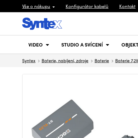
Vše o nákupu
Konfigurátor kabelů
Kontakt
VIDEO
STUDIO A SVÍCENÍ
OBJEKT
Syntex
Baterie, nabíjení, zdroje
Baterie
Baterie 7,2