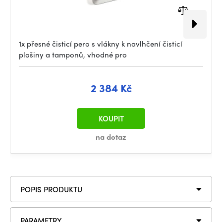
1x přesné čisticí pero s vlákny k navlhčení čisticí
plošiny a tamponů, vhodné pro
2 384 Kč
KOUPIT
na dotaz
POPIS PRODUKTU
PARAMETRY