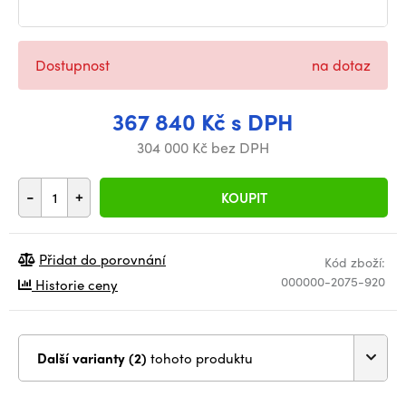
Dostupnost
na dotaz
367 840 Kč s DPH
304 000 Kč bez DPH
-
+
KOUPIT
Přidat do porovnání
Kód zboží:
000000-2075-920
Historie ceny
Další varianty (2)
tohoto produktu