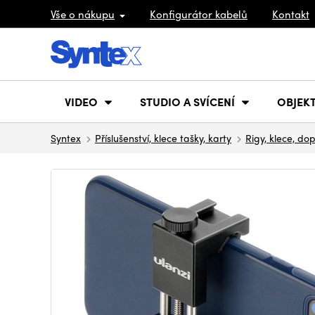
Vše o nákupu
Konfigurátor kabelů
Kontakt
VIDEO
STUDIO A SVÍCENÍ
OBJEKT
Syntex
Příslušenství, klece tašky, karty
Rigy, klece, do