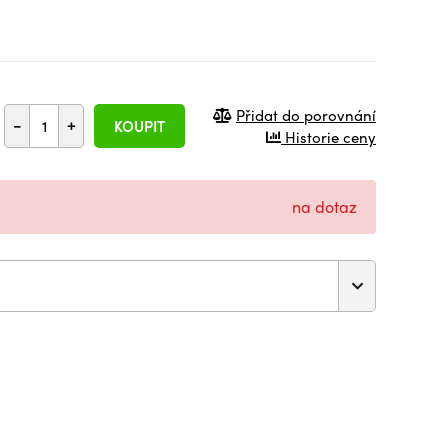
Přidat do porovnání
-
+
KOUPIT
Historie ceny
na dotaz