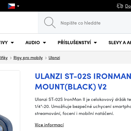
Do
IVY
AUDIO
PŘÍSLUŠENSTVÍ
SLEVY A A
plňky
Rigy pro mobily
Ulanzi
ULANZI ST-02S IRONMAN
MOUNT(BLACK) V2
Ulanzi ST-02S IronMan II je celokovový držák te
1/4"-20. Umožňuje bezpečné uchycení smartphon
streamování, focení i mobilní natáčení.
Více informací