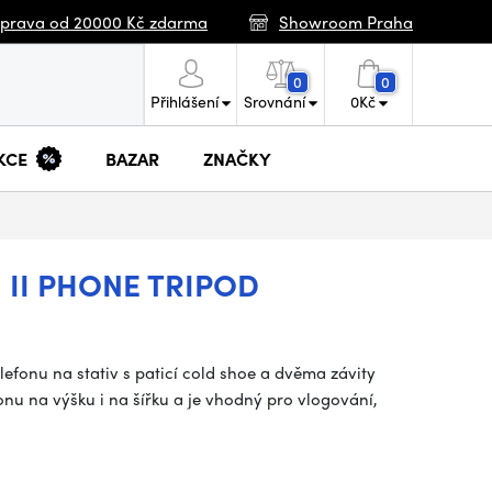
prava od 20000 Kč zdarma
Showroom Praha
0
0
Přihlášení
Srovnání
0
Kč
KCE
BAZAR
ZNAČKY
 II PHONE TRIPOD
lefonu na stativ s paticí cold shoe a dvěma závity
u na výšku i na šířku a je vhodný pro vlogování,