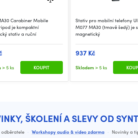
MA30 Carabiner Mobile
Stativ pro mobilní telefony U
ripod je kompaktní
M077 MA30 (tmavě šedý) je s
ký stativ a ruční
magnetický
č
937 Kč
m
> 5 ks
KOUPIT
Skladem
> 5 ks
KOUP
INKY, ŠKOLENÍ A SLEVY OD SYN
o odběratele
·
Workshopy audio & video zdarma
·
Novinky a ti