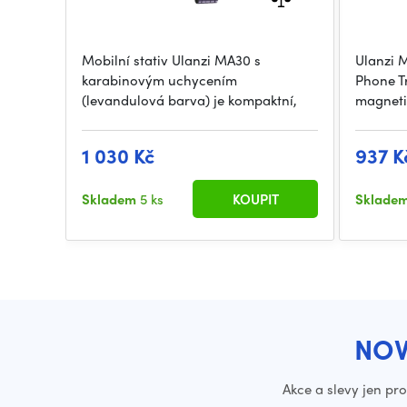
Mobilní stativ Ulanzi MA30 s
Ulanzi 
karabinovým uchycením
Phone T
(levandulová barva) je kompaktní,
magnetic
1 030 Kč
937 K
Skladem
5 ks
KOUPIT
Sklade
NOV
Akce a slevy jen pr