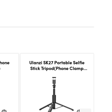
Phone
Ulanzi SK27 Portable Selfie
Ula
)
Stick Tripod(Phone Clamp
Version)