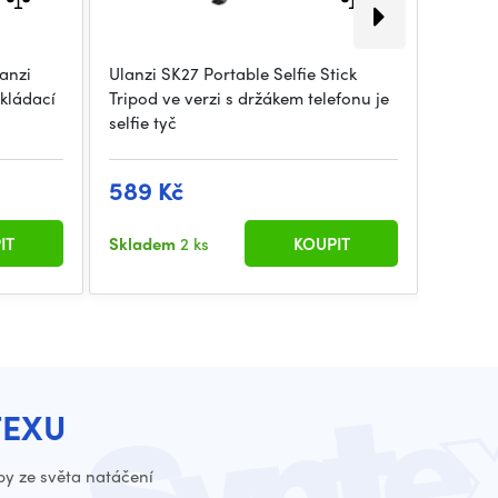
lanzi
Ulanzi SK27 Portable Selfie Stick
Kompak
kládací
Tripod ve verzi s držákem telefonu je
MA30 p
selfie tyč
uchyce
589 Kč
937 
IT
Skladem
2 ks
KOUPIT
Sklad
TEXU
py ze světa natáčení