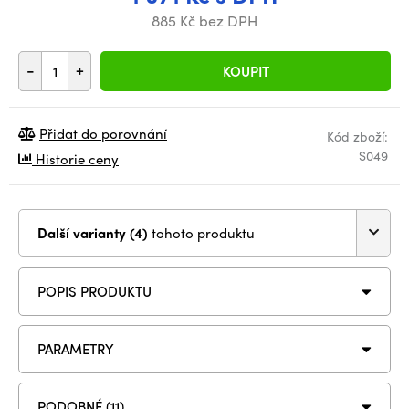
885 Kč bez DPH
-
+
KOUPIT
Přidat do porovnání
Kód zboží:
S049
Historie ceny
Další varianty (4)
tohoto produktu
POPIS PRODUKTU
PARAMETRY
PODOBNÉ (11)