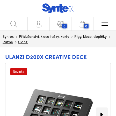
0
0
Syntex
Příslušenství, klece tašky, karty
Rigy, klece, doplňky
Různé
Ulanzi
ULANZI D200X CREATIVE DECK
Novinka