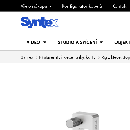
Vše o nákupu
Konfigurátor kabelů
Kontakt
VIDEO
STUDIO A SVÍCENÍ
OBJEKT
Syntex
Příslušenství, klece tašky, karty
Rigy, klece, do