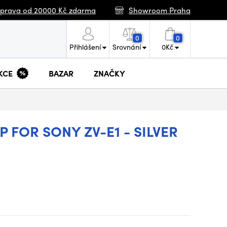
prava od 20000 Kč zdarma
Showroom Praha
0
0
Přihlášení
Srovnání
0
Kč
KCE
BAZAR
ZNAČKY
 FOR SONY ZV-E1 - SILVER