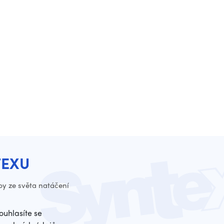
TEXU
py ze světa natáčení
ouhlasíte se