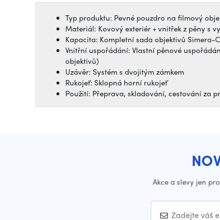
Typ produktu: Pevné pouzdro na filmový obje
Materiál: Kovový exteriér + vnitřek z pěny s 
Kapacita: Kompletní sada objektivů Simera-C 
Vnitřní uspořádání: Vlastní pěnové uspořádán
objektivů)
Uzávěr: Systém s dvojitým zámkem
Rukojeť: Sklopná horní rukojeť
Použití: Přeprava, skladování, cestování za p
NOV
Akce a slevy jen pr