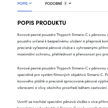
POPIS
PODOBNÉ
1
POPIS PRODUKTU
Kovové pevné pouzdro Thypoch Simera-C s pěnovou vý
pouzdro určené k bezpečnému uložení a přepravě komp
precizně vyřezané pěnové vložce s vyhrazenými přihrád
maximální ochranu, přehlednost a přenosnost pro pro
Kovové pevné pouzdro Thypoch Simera-C s pěnovou výp
speciálně pro systém filmových objektivů Simera-C. P
kovového pláště a precizně zpracované pěnové výplně
vibracemi a vlivy okolního prostředí během cestování 
Uvnitř se nachází speciální pěnová vložka s více přih
kompletní sadu objektivů Simera-C spolu s nezbytným 