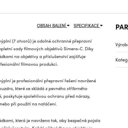
PA
OBSAH BALENÍ
SPECIFIKACE
plní (7 otvorů) je odolné ochranné přepravní
Výrob
letní sady filmových objektivů Simera-C. Díky
kami na objektivy a příslušenství zajišťuje
Kateg
fesionální filmovou produkci.
lní je profesionální přepravní řešení navržené
ouzdro, které se skládá z pevného stříbrného
, poskytuje spolehlivou ochranu před nárazy,
nebo při použití na natáčení.
rádkami, která je navržena tak, aby bezpečně pojala
příslušenstvím. Každá přihrádka na objektiv je