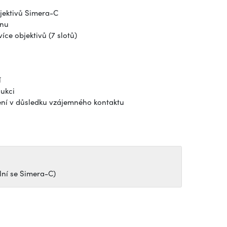
jektivů Simera-C
anu
ce objektivů (7 slotů)
í
ukci
ní v důsledku vzájemného kontaktu
lní se Simera-C)