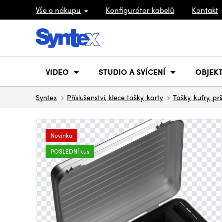
Vše o nákupu
Konfigurátor kabelů
Kontakt
VIDEO
STUDIO A SVÍCENÍ
OBJEKT
Syntex
Příslušenství, klece tašky, karty
Tašky, kufry, pr
Novinka
POSLEDNÍ kus