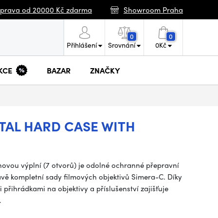
prava od 20000 Kč zdarma
Showroom Praha
0
0
Přihlášení
Srovnání
0
Kč
KCE
BAZAR
ZNAČKY
AL HARD CASE WITH
vou výplní (7 otvorů) je odolné ochranné přepravní
vě kompletní sady filmových objektivů Simera-C. Díky
přihrádkami na objektivy a příslušenství zajišťuje
…