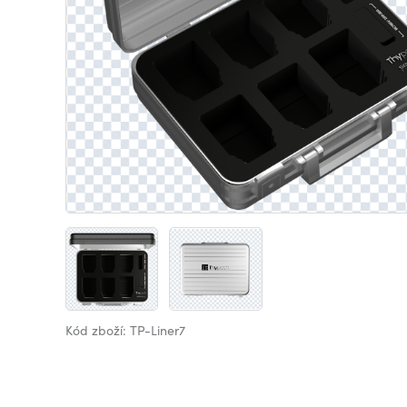
Kód zboží: TP-Liner7