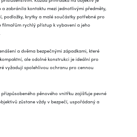
 a zabránila kontaktu mezi jednotlivými předměty,
í, podložky, krytky a malé součástky potřebné pro
 filmařům rychlý přístup k vybavení a jeho
.
přenášení a dvěma bezpečnými západkami, které
mpaktní, ale odolné konstrukci je ideální pro
eré vyžadují spolehlivou ochranu pro cennou
 přizpůsobeného pěnového vnitřku zajišťuje pevné
bjektivů zůstane vždy v bezpečí, uspořádaný a