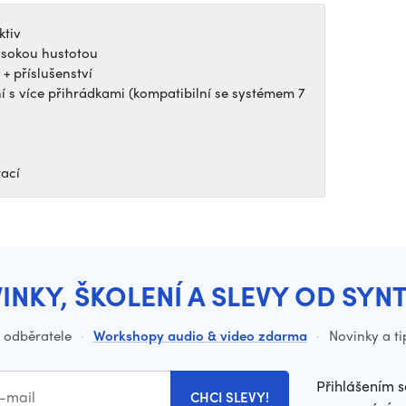
ktiv
vysokou hustotou
+ příslušenství
í s více přihrádkami (kompatibilní se systémem 7
rací
INKY, ŠKOLENÍ A SLEVY OD SYN
o odběratele
·
Workshopy audio & video zdarma
·
Novinky a ti
Přihlášením s
CHCI SLEVY!