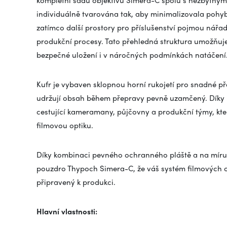
individuálně tvarována tak, aby minimalizovala pohyb
zatímco další prostory pro příslušenství pojmou nářad
produkční procesy. Tato přehledná struktura umožňuje
bezpečné uložení i v náročných podmínkách natáčení
Kufr je vybaven sklopnou horní rukojetí pro snadné 
udržují obsah během přepravy pevně uzamčený. Díky ko
cestující kameramany, půjčovny a produkční týmy, kt
filmovou optiku.
Díky kombinaci pevného ochranného pláště a na míru
pouzdro Thypoch Simera-C, že váš systém filmových o
připravený k produkci.
Hlavní vlastnosti: