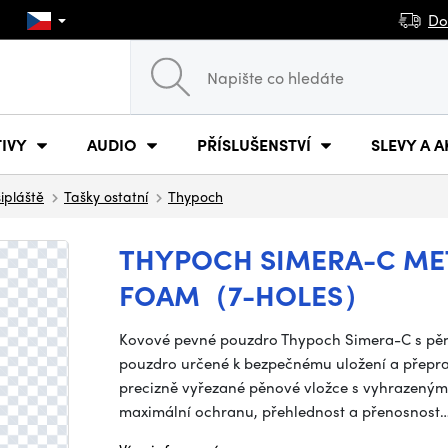
Do
IVY
AUDIO
PŘÍSLUŠENSTVÍ
SLEVY A A
šipláště
Tašky ostatní
Thypoch
THYPOCH SIMERA-C MET
FOAM（7-HOLES）
Kovové pevné pouzdro Thypoch Simera-C s pěno
pouzdro určené k bezpečnému uložení a přepra
precizně vyřezané pěnové vložce s vyhrazenými 
maximální ochranu, přehlednost a přenosnost