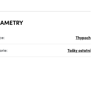
RAMETRY
ce:
Thypoch
orie:
Tašky ostatní