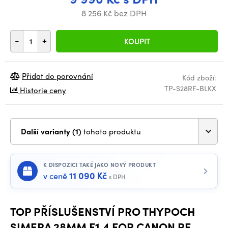
8 256 Kč bez DPH
-
+
KOUPIT
Přidat do porovnání
Kód zboží:
TP-S28RF-BLKX
Historie ceny
Další varianty (1)
tohoto produktu
K DISPOZICI TAKÉ JAKO NOVÝ PRODUKT
11 090 Kč
v ceně
s DPH
TOP PŘÍSLUŠENSTVÍ PRO THYPOCH
SIMERA 28MM F1.4 FOR CANON RF