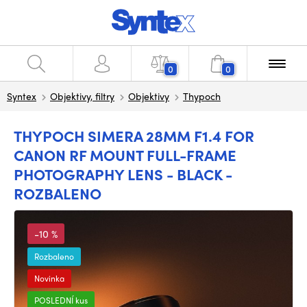
0
0
Syntex
Objektivy, filtry
Objektivy
Thypoch
THYPOCH SIMERA 28MM F1.4 FOR
CANON RF MOUNT FULL-FRAME
PHOTOGRAPHY LENS - BLACK -
ROZBALENO
-10 %
Rozbaleno
Novinka
POSLEDNÍ kus