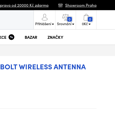
prava od 20000 Kč zdarma
Showroom Praha
0
0
Přihlášení
Srovnání
0
Kč
KCE
BAZAR
ZNAČKY
BOLT WIRELESS ANTENNA