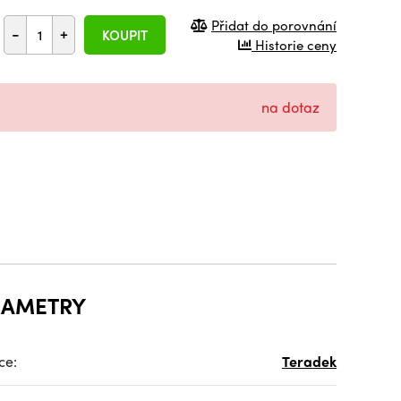
Přidat do porovnání
-
+
KOUPIT
Historie ceny
na dotaz
RAMETRY
ce:
Teradek