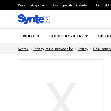
Vše o nákupu
Konfigurátor kabelů
Kontakt
VIDEO
STUDIO A SVÍCENÍ
OBJEKT
Syntex
Střižny, režie, převodníky
Střižny
Příslušenstv