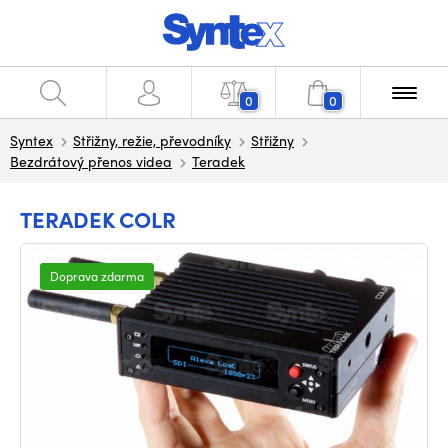
0
0
Syntex
Střižny, režie, převodníky
Střižny
Bezdrátový přenos videa
Teradek
TERADEK COLR
Doprava zdarma